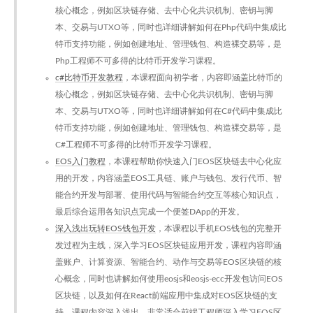
核心概念，例如区块链存储、去中心化共识机制、密钥与脚
本、交易与UTXO等，同时也详细讲解如何在Php代码中集成比
特币支持功能，例如创建地址、管理钱包、构造裸交易等，是
Php工程师不可多得的比特币开发学习课程。
c#比特币开发教程
，本课程面向初学者，内容即涵盖比特币的
核心概念，例如区块链存储、去中心化共识机制、密钥与脚
本、交易与UTXO等，同时也详细讲解如何在C#代码中集成比
特币支持功能，例如创建地址、管理钱包、构造裸交易等，是
C#工程师不可多得的比特币开发学习课程。
EOS入门教程
，本课程帮助你快速入门EOS区块链去中心化应
用的开发，内容涵盖EOS工具链、账户与钱包、发行代币、智
能合约开发与部署、使用代码与智能合约交互等核心知识点，
最后综合运用各知识点完成一个便签DApp的开发。
深入浅出玩转EOS钱包开发
，本课程以手机EOS钱包的完整开
发过程为主线，深入学习EOS区块链应用开发，课程内容即涵
盖账户、计算资源、智能合约、动作与交易等EOS区块链的核
心概念，同时也讲解如何使用eosjs和eosjs-ecc开发包访问EOS
区块链，以及如何在React前端应用中集成对EOS区块链的支
持。课程内容深入浅出，非常适合前端工程师深入学习EOS区