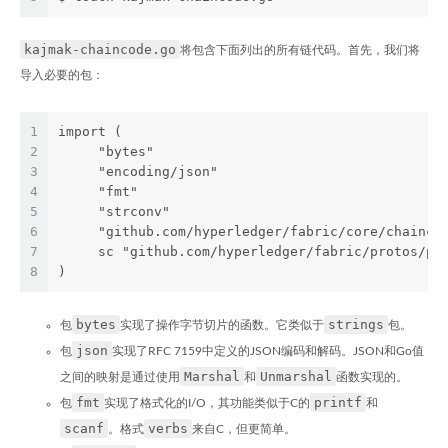
kajmak-chaincode.go
将包含下面列出的所有链代码。首先，我们将
导入必要的包：
1
import (
2
     "bytes"
3
     "encoding/json"
4
     "fmt"
5
     "strconv"
6
     "github.com/hyperledger/fabric/core/chainco
7
     sc "github.com/hyperledger/fabric/protos/pe
8
)
bytes
strings
包
实现了操作字节切片的函数。它类似于
包。
json
包
实现了RFC 7159中定义的JSON编码和解码。JSON和Go值
Marshal
Unmarshal
之间的映射是通过使用
和
函数实现的。
fmt
printf
包
实现了格式化的I/O，其功能类似于C的
和
scanf
verbs
。格式
来自C，但更简单。