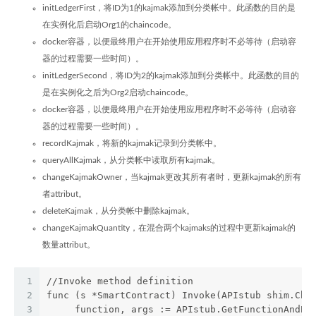
initLedgerFirst，将ID为1的kajmak添加到分类帐中。此函数的目的是
在实例化后启动Org1的chaincode。
docker容器，以便最终用户在开始使用应用程序时不必等待（启动容
器的过程需要一些时间）。
initLedgerSecond，将ID为2的kajmak添加到分类帐中。此函数的目的
是在实例化之后为Org2启动chaincode。
docker容器，以便最终用户在开始使用应用程序时不必等待（启动容
器的过程需要一些时间）。
recordKajmak，将新的kajmak记录到分类帐中。
queryAllKajmak，从分类帐中读取所有kajmak。
changeKajmakOwner，当kajmak更改其所有者时，更新kajmak的所有
者attribut。
deleteKajmak，从分类帐中删除kajmak。
changeKajmakQuantity，在混合两个kajmaks的过程中更新kajmak的
数量attribut。
1
//Invoke method definition
2
func (s *SmartContract) Invoke(APIstub shim.Cha
3
     function, args := APIstub.GetFunctionAndPa