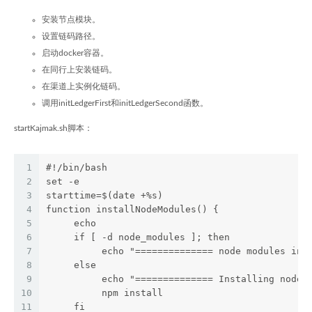
安装节点模块。
设置链码路径。
启动docker容器。
在同行上安装链码。
在渠道上实例化链码。
调用initLedgerFirst和initLedgerSecond函数。
startKajmak.sh脚本：
1
#!/bin/bash
2
set -e
3
starttime=$(date +%s)
4
function installNodeModules() {
5
     echo
6
     if [ -d node_modules ]; then
7
          echo "============== node modules ins
8
     else
9
          echo "============== Installing node 
10
          npm install
11
     fi