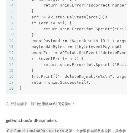
4
          return shim.Error("Incorrect number o
5
     }
6
     err := APIstub.DelState(args[0])
7
     if (err != nil) {
8
          return shim.Error(fmt.Sprintf("Failed
9
     }
10
     eventPayload := "Kajmak with ID " + args[0
11
     payloadAsBytes := []byte(eventPayload)
12
     eventErr := APIstub.SetEvent("deleteEvent"
13
     if (eventErr != nil) {
14
          return shim.Error(fmt.Sprintf("Failed
15
     }
16
     fmt.Printf("- deleteKajmak:\n%s\n", args[0
17
     return shim.Success(nil);
18
}
在上述功能中，我们使用此API访问分类帐：
getFunctionAndParameters
GetFunctionAndParameters
将第一个参数作为函数名返回，其余参