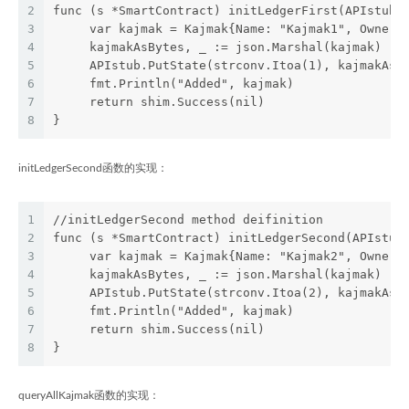
2
func (s *SmartContract) initLedgerFirst(APIstub 
3
     var kajmak = Kajmak{Name: "Kajmak1", Owner:
4
     kajmakAsBytes, _ := json.Marshal(kajmak)
5
     APIstub.PutState(strconv.Itoa(1), kajmakAsB
6
     fmt.Println("Added", kajmak)
7
     return shim.Success(nil)
8
}
initLedgerSecond函数的实现：
1
//initLedgerSecond method deifinition
2
func (s *SmartContract) initLedgerSecond(APIstub
3
     var kajmak = Kajmak{Name: "Kajmak2", Owner:
4
     kajmakAsBytes, _ := json.Marshal(kajmak)
5
     APIstub.PutState(strconv.Itoa(2), kajmakAsB
6
     fmt.Println("Added", kajmak)
7
     return shim.Success(nil)
8
}
queryAllKajmak函数的实现：