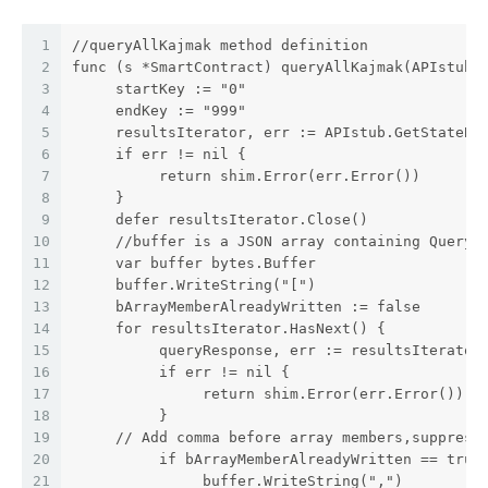
1
//queryAllKajmak method definition
2
func (s *SmartContract) queryAllKajmak(APIstub 
3
     startKey := "0"
4
     endKey := "999"
5
     resultsIterator, err := APIstub.GetStateBy
6
     if err != nil {
7
          return shim.Error(err.Error())
8
     }
9
     defer resultsIterator.Close()
10
     //buffer is a JSON array containing QueryR
11
     var buffer bytes.Buffer
12
     buffer.WriteString("[")
13
     bArrayMemberAlreadyWritten := false
14
     for resultsIterator.HasNext() {
15
          queryResponse, err := resultsIterator
16
          if err != nil {
17
               return shim.Error(err.Error())
18
          }
19
     // Add comma before array members,suppress
20
          if bArrayMemberAlreadyWritten == true
21
               buffer.WriteString(",")