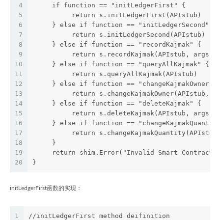
4
     if function == "initLedgerFirst" {
5
          return s.initLedgerFirst(APIstub)
6
     } else if function == "initLedgerSecond" {
7
          return s.initLedgerSecond(APIstub)
8
     } else if function == "recordKajmak" {
9
          return s.recordKajmak(APIstub, args)
10
     } else if function == "queryAllKajmak" {
11
          return s.queryAllKajmak(APIstub)
12
     } else if function == "changeKajmakOwner" 
13
          return s.changeKajmakOwner(APIstub, a
14
     } else if function == "deleteKajmak" {
15
          return s.deleteKajmak(APIstub, args)
16
     } else if function == "changeKajmakQuantit
17
          return s.changeKajmakQuantity(APIstub
18
     }
19
     return shim.Error("Invalid Smart Contract 
20
}
initLedgerFirst函数的实现：
1
//initLedgerFirst method deifinition