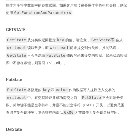
数作为字符串数组中的参数返回。如果客户端传递要用作字符串的参数，则仅
GetFunctionAndParameters
使用
。
GETSTATE
GetState
key
GetState不
从分类帐返回指定
的值。请注意，
会从
writeset
writeset
读取数据，而
尚未提交到分类帐。换句话说，
GetState
PutState
不会考虑由
修改的尚未提交的数据。如果状态数据
库中不存在该键，则返回（nil，nil）。
PutState
PutState
key
value
将指定的
和
作为数据写入提议放入交易的
writeset
PutState
中。在交易验证并成功提交之前，
不会影响分类
帐。简单键不能是空字符串，并且不能以空字符（0x00）开头，以避免范围
0x00
查询与复合键冲突，复合键在内部以
为前缀作为复合键名称空间。
DelState