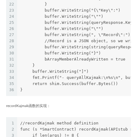
22
          }
23
          buffer.WriteString("{\"Key\":")
24
          buffer.WriteString("\"")
25
          buffer.WriteString(queryResponse.Key)
26
          buffer.WriteString("\"")
27
          buffer.WriteString(", \"Record\":")
28
          //Record is a JSON object, so we writ
29
          buffer.WriteString(string(queryRespon
30
          buffer.WriteString("}")
31
          bArrayMemberAlreadyWritten = true
32
     }
33
     buffer.WriteString("]")
34
     fmt.Printf("- queryAllKajmak:\n%s\n", buff
35
     return shim.Success(buffer.Bytes())
36
}
recordKajmak函数的实现：
1
//recordKajmak method definition
2
func (s *SmartContract) recordKajmak(APIstub sh
3
     if len(args) != 8 {