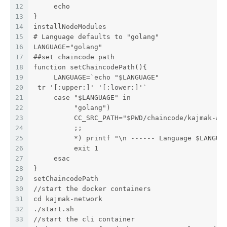
12
     echo
13
}
14
installNodeModules
15
# Language defaults to "golang"
16
LANGUAGE="golang"
17
##set chaincode path
18
function setChaincodePath(){
19
     LANGUAGE=`echo "$LANGUAGE" 
20
 tr '[:upper:]' '[:lower:]'`
21
     case "$LANGUAGE" in
22
          "golang")
23
          CC_SRC_PATH="$PWD/chaincode/kajmak-ap
24
          ;;
25
          *) printf "\n ------ Language $LANGUA
26
          exit 1
27
     esac
28
}
29
setChaincodePath
30
//start the docker containers
31
cd kajmak-network
32
./start.sh
33
//start the cli container