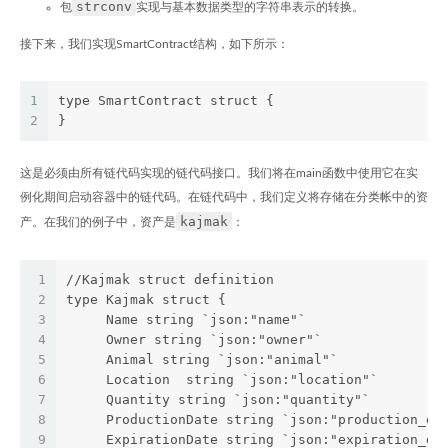
strconv
包
实现与基本数据类型的字符串表示的转换。
接下来，我们实现SmartContract结构，如下所示：
1
type SmartContract struct {
2
}
这是必须由所有链代码实现的链代码接口。我们将在main函数中使用它在实
例化期间启动容器中的链代码。在链代码中，我们定义将存储在分类帐中的资
kajmak
产。在我们的例子中，资产是
：
1
//Kajmak struct definition
2
type Kajmak struct {
3
     Name string `json:"name"`
4
     Owner string `json:"owner"`
5
     Animal string `json:"animal"`
6
     Location  string `json:"location"`
7
     Quantity string `json:"quantity"`
8
     ProductionDate string `json:"production_da
9
     ExpirationDate string `json:"expiration_da