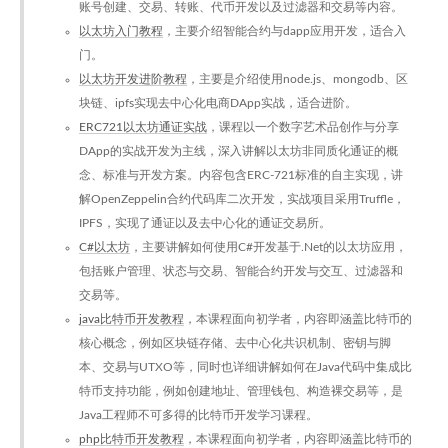
账号创建、交易、转账、代币开发以及过滤器和交易等内容。
以太坊入门教程
，主要介绍智能合约与dapp应用开发，适合入
门。
以太坊开发进阶教程
，主要是介绍使用node.js、mongodb、区
块链、ipfs实现去中心化电商DApp实战，适合进阶。
ERC721以太坊通证实战
，课程以一个数字艺术品创作与分享
DApp的实战开发为主线，深入讲解以太坊非同质化通证的概
念、标准与开发方案。内容包含ERC-721标准的自主实现，讲
解OpenZeppelin合约代码库二次开发，实战项目采用Truffle，
IPFS，实现了通证以及去中心化的通证交易所。
C#以太坊
，主要讲解如何使用C#开发基于.Net的以太坊应用，
包括账户管理、状态与交易、智能合约开发与交互、过滤器和
交易等。
java比特币开发教程
，本课程面向初学者，内容即涵盖比特币的
核心概念，例如区块链存储、去中心化共识机制、密钥与脚
本、交易与UTXO等，同时也详细讲解如何在Java代码中集成比
特币支持功能，例如创建地址、管理钱包、构造裸交易等，是
Java工程师不可多得的比特币开发学习课程。
php比特币开发教程
，本课程面向初学者，内容即涵盖比特币的