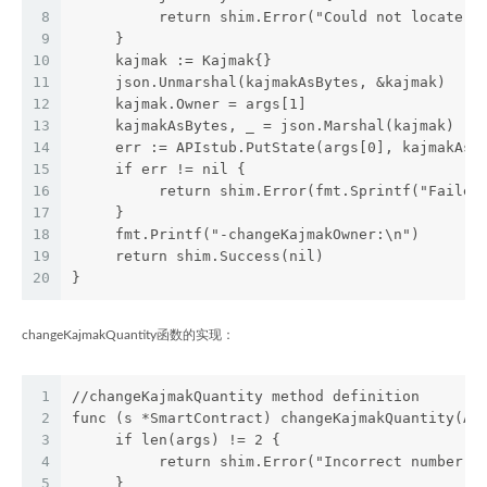
8
          return shim.Error("Could not locate k
9
     }
10
     kajmak := Kajmak{}
11
     json.Unmarshal(kajmakAsBytes, &kajmak)
12
     kajmak.Owner = args[1]
13
     kajmakAsBytes, _ = json.Marshal(kajmak)
14
     err := APIstub.PutState(args[0], kajmakAsB
15
     if err != nil {
16
          return shim.Error(fmt.Sprintf("Failed
17
     }
18
     fmt.Printf("-changeKajmakOwner:\n")
19
     return shim.Success(nil)
20
}
changeKajmakQuantity函数的实现：
1
//changeKajmakQuantity method definition
2
func (s *SmartContract) changeKajmakQuantity(AP
3
     if len(args) != 2 {
4
          return shim.Error("Incorrect number o
5
     }