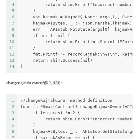
4
          return shim.Error("Incorrect number o
5
     }
6
     var kajmak = Kajmak{ Name: args[1], Owner:
7
     kajmakAsBytes, _ := json.Marshal(kajmak)
8
     err := APIstub.PutState(args[0], kajmakAsB
9
     if err != nil {
10
          return shim.Error(fmt.Sprintf("Failed
11
     }
12
     fmt.Printf("- recordKajmak:\n%s\n", kajmak
13
     return shim.Success(nil)
14
}
changeKajmakOwner函数的实现：
1
//changeKajmakOwner method definition
2
func (s *SmartContract) changeKajmakOwner(APIst
3
     if len(args) != 2 {
4
          return shim.Error("Incorrect number o
5
     }
6
     kajmakAsBytes, _ := APIstub.GetState(args[
7
     if kajmakAsBytes == nil {