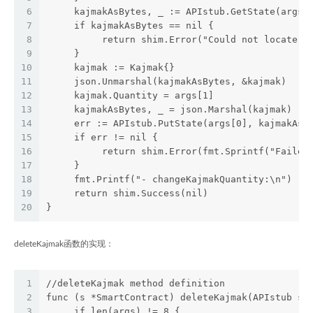
6
     kajmakAsBytes, _ := APIstub.GetState(args[
7
     if kajmakAsBytes == nil {
8
          return shim.Error("Could not locate k
9
     }
10
     kajmak := Kajmak{}
11
     json.Unmarshal(kajmakAsBytes, &kajmak)
12
     kajmak.Quantity = args[1]
13
     kajmakAsBytes, _ = json.Marshal(kajmak)
14
     err := APIstub.PutState(args[0], kajmakAsB
15
     if err != nil {
16
          return shim.Error(fmt.Sprintf("Failed
17
     }
18
     fmt.Printf("- changeKajmakQuantity:\n")
19
     return shim.Success(nil)
20
}
deleteKajmak函数的实现：
1
//deleteKajmak method definition
2
func (s *SmartContract) deleteKajmak(APIstub sh
3
     if len(args) != 8 {