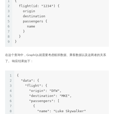
1
{
2
  flight(id: "1234") {
3
    origin
4
    destination
5
    passengers {
6
      name
7
    }
8
  }
9
}
在这个查询中，GraphQL就需要考虑航班数据、乘客数据以及这两者的关系
了。 响应结果如下：
1
{
2
  "data": {
3
    "flight": {
4
      "origin": "DFW",
5
      "destination": "MKE",
6
      "passengers": [
7
        {
8
          "name": "Luke Skywalker"