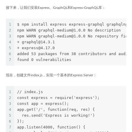
接下来，让我们安装Express、GraphQL和Express-GraphQL库：
1
$ npm install express express-graphql graphqlnpm
2
npm WARN graphql-medium@1.0.0 No description
3
npm WARN graphql-medium@1.0.0 No repository fiel
4
+ graphql@14.3.1
5
+ express@4.17.0
6
added 53 packages from 38 contributors and audit
7
found 0 vulnerabilities
现在，创建文件index.js，实现一个基本的Express Server：
1
// index.js
2
const express = require('express');
3
const app = express();
4
app.get('/', function(req, res) {
5
  res.send('Express is working!')
6
});
7
app.listen(4000, function() {