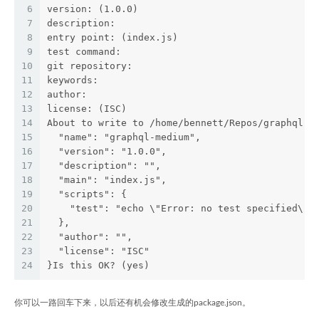
6
version: (1.0.0) 
7
description: 
8
entry point: (index.js) 
9
test command: 
10
git repository: 
11
keywords: 
12
author: 
13
license: (ISC) 
14
About to write to /home/bennett/Repos/graphql-m
15
  "name": "graphql-medium",
16
  "version": "1.0.0",
17
  "description": "",
18
  "main": "index.js",
19
  "scripts": {
20
    "test": "echo \"Error: no test specified\" 
21
  },
22
  "author": "",
23
  "license": "ISC"
24
}Is this OK? (yes)
你可以一路回车下来，以后还有机会修改生成的package.json。