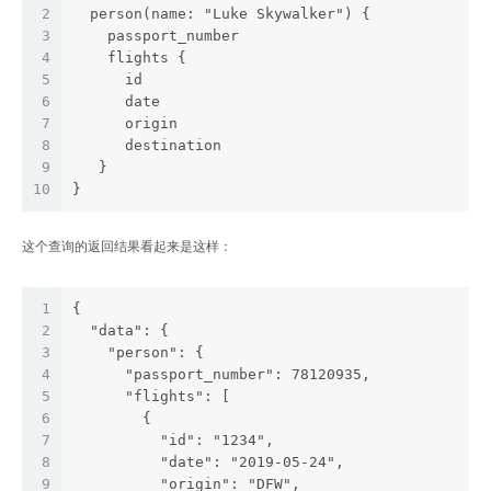
2
  person(name: "Luke Skywalker") {
3
    passport_number
4
    flights {
5
      id
6
      date
7
      origin
8
      destination
9
   }
10
}
这个查询的返回结果看起来是这样：
1
{
2
  "data": {
3
    "person": {
4
      "passport_number": 78120935,
5
      "flights": [
6
        {
7
          "id": "1234",
8
          "date": "2019-05-24",
9
          "origin": "DFW",