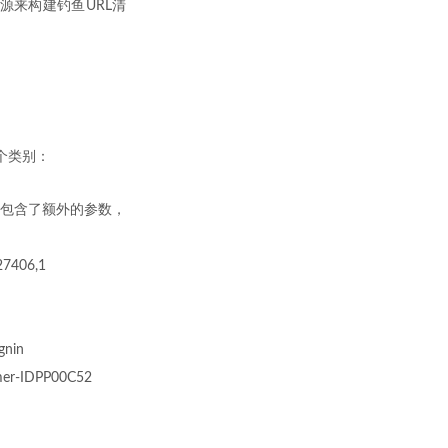
源来构建钓鱼URL清
个类别：
则是包含了额外的参数，
27406,1
gnin
omer-IDPP00C52