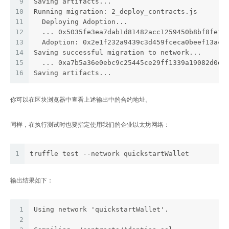
9
Saving artifacts...
10
Running migration: 2_deploy_contracts.js
11
  Deploying Adoption...
12
  ... 0x5035fe3ea7dab1d81482acc1259450b8bf8fefe
13
  Adoption: 0x2e1f232a9439c3d459fceca0beef13acc
14
Saving successful migration to network...
15
  ... 0xa7b5a36e0ebc9c25445ce29ff1339a19082d0dd
16
Saving artifacts...
你可以在区块浏览器中查看上述输出中的合约地址。
同样，在执行测试时也要指定使用我们的企业以太坊网络：
1
truffle test --network quickstartWallet
输出结果如下：
1
Using network 'quickstartWallet'.
2