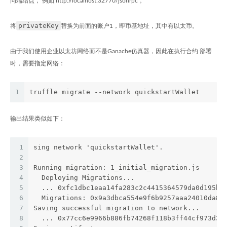
问端结点， 例如 http://localhost:32770/jsonrpc 。
privateKey
将
替换为前面的账户1，即币基地址，其中有以太币。
由于我们使用企业以太坊网络而不是Ganache仿真器，因此在执行合约 部署
时，需要指定网络：
1
truffle migrate --network quickstartWallet
输出结果类似如下：
1
sing network 'quickstartWallet'.
2
3
Running migration: 1_initial_migration.js
4
  Deploying Migrations...
5
  ... 0xfc1dbc1eaa14fa283c2c4415364579da0d195b3
6
  Migrations: 0x9a3dbca554e9f6b9257aaa24010da83
7
Saving successful migration to network...
8
  ... 0x77cc6e9966b886fb74268f118b3ff44cf973d32