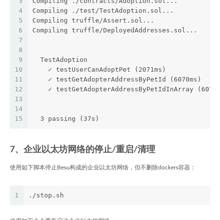
3
Compiling ./contracts/Adoption.sol...
4
Compiling ./test/TestAdoption.sol...
5
Compiling truffle/Assert.sol...
6
Compiling truffle/DeployedAddresses.sol...
7
8
9
  TestAdoption
10
    ✓ testUserCanAdoptPet (2071ms)
11
    ✓ testGetAdopterAddressByPetId (6070ms)
12
    ✓ testGetAdopterAddressByPetIdInArray (6077
13
14
15
  3 passing (37s)
7、企业以太坊网络的停止/重启/清理
使用如下脚本停止Besu构成的企业以太坊网络，但不删除dockers容器：
1
./stop.sh