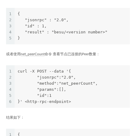
1
{
2
   "jsonrpc" : "2.0",
3
   "id" : 1,
4
   "result" : "besu/<version number>"
5
}
或者使用
net_peerCount
命令 查看节点已连接的Peer数量：
1
curl -X POST --data '{
2
	"jsonrpc":"2.0",
3
	"method":"net_peerCount",
4
	"params":[],
5
	"id":1
6
}' <http-rpc-endpoint>
结果如下：
1
{