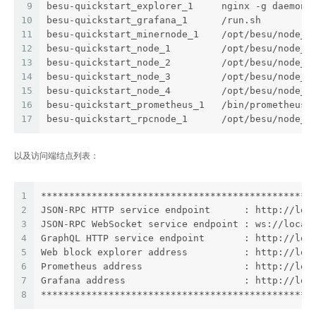
9
besu-quickstart_explorer_1     nginx -g daemon 
10
besu-quickstart_grafana_1      /run.sh         
11
besu-quickstart_minernode_1    /opt/besu/node_s
12
besu-quickstart_node_1         /opt/besu/node_s
13
besu-quickstart_node_2         /opt/besu/node_s
14
besu-quickstart_node_3         /opt/besu/node_s
15
besu-quickstart_node_4         /opt/besu/node_s
16
besu-quickstart_prometheus_1   /bin/prometheus 
17
besu-quickstart_rpcnode_1      /opt/besu/node_s
以及访问端结点列表：
1
************************************************
2
JSON-RPC HTTP service endpoint      : http://loc
3
JSON-RPC WebSocket service endpoint : ws://local
4
GraphQL HTTP service endpoint       : http://loc
5
Web block explorer address          : http://loc
6
Prometheus address                  : http://loc
7
Grafana address                     : http://loc
8
************************************************