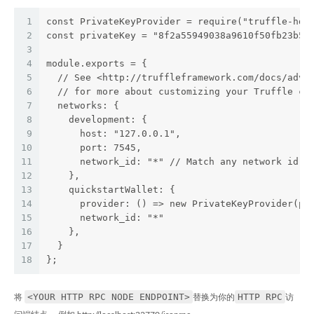
1
const PrivateKeyProvider = require("truffle-hdw
2
const privateKey = "8f2a55949038a9610f50fb23b58
3
4
module.exports = {
5
  // See <http://truffleframework.com/docs/adva
6
  // for more about customizing your Truffle co
7
  networks: {
8
    development: {
9
      host: "127.0.0.1",
10
      port: 7545,
11
      network_id: "*" // Match any network id
12
    },
13
    quickstartWallet: {
14
      provider: () => new PrivateKeyProvider(pr
15
      network_id: "*"
16
    },
17
  }
18
};
<YOUR HTTP RPC NODE ENDPOINT>
HTTP RPC
将
替换为你的
访