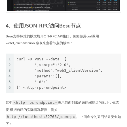
4、使用JSON-RPC访问Besu节点
Besu支持标准的以太坊JSON-RPC API接口。例如使用curl调用
web3_clientVersion
命令来查看节点的版本：
1
curl -X POST --data '{
2
	"jsonrpc":"2.0",
3
	"method":"web3_clientVersion",
4
	"params":[],
5
	"id":1
6
}' <http-rpc-endpoint>
<http-rpc-endpoint>
其中
表示前面列出的访问端结点的地址，你需
要 根据自己的实际情况替换，例如
http://localhost:32768/jsonrpc
。 上面命令的返回结果类似如
下：