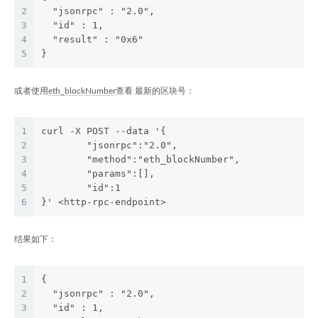
2
  "jsonrpc" : "2.0",
3
  "id" : 1,
4
  "result" : "0x6"
5
}
或者使用
eth_blockNumber
查看 最新的区块号：
1
curl -X POST --data '{
2
	"jsonrpc":"2.0",
3
	"method":"eth_blockNumber",
4
	"params":[],
5
	"id":1
6
}' <http-rpc-endpoint>
结果如下：
1
{
2
  "jsonrpc" : "2.0",
3
  "id" : 1,