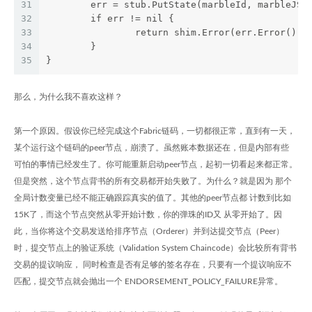
31
	err = stub.PutState(marbleId, marbleJSO
32
	if err != nil {
33
		return shim.Error(err.Error())
34
	}
35
}
那么，为什么我不喜欢这样？
第一个原因。假设你已经完成这个Fabric链码，一切都很正常，直到有一天，
某个运行这个链码的peer节点，崩溃了。虽然账本数据还在，但是内部有些
可怕的事情已经发生了。你可能重新启动peer节点，起初一切看起来都正常。
但是突然，这个节点背书的所有交易都开始失败了。为什么？就是因为 那个
全局计数变量已经不能正确跟踪真实的值了。其他的peer节点都 计数到比如
15K了，而这个节点突然从零开始计数，你的弹珠的ID又 从零开始了。因
此，当你将这个交易发送给排序节点（Orderer）并到达提交节点（Peer）
时，提交节点上的验证系统（Validation System Chaincode）会比较所有背书
交易的提议响应， 同时检查是否有足够的签名存在，只要有一个提议响应不
匹配，提交节点就会抛出一个 ENDORSEMENT_POLICY_FAILURE异常。