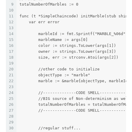
9
totalNumberOfMarbles := 0
10
11
func (t *SimpleChaincode) initMarble(stub shim.
12
    var err error
13
14
	marbleId := fmt.Sprintf("MARBLE_%06d",t
15
	marbleName := args[0]
16
	color := strings.ToLower(args[1])
17
	owner := strings.ToLower(args[3])
18
	size, err := strconv.Atoi(args[2])
19
20
	//other code to initialize
21
	objectType := "marble"
22
	marble := &marble{objectType, marbleId,
23
24
	//--------------CODE SMELL-------------
25
	//BIG source of Non-determinism as well
26
	totalNumberOfMarbles = totalNumberOfMar
27
	//--------------CODE SMELL-------------
28
29
30
	//regular stuff...		