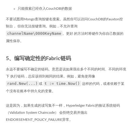
只能搜索已经存入CouchDB的数据
不要试图用Mongo查询按键名搜索。虽然你可以访问CouchDB的Fauxton控
制台， 但你无法按键查询。例如，不允许查询
channelName\0000KeyName
。更好 的方法时将键作为你自己数据的
属性保存。
5、编写确定性的Fabric链码
永远不要编写不确定的链码。意思是说如果我在多个不同的时间、不同的环境
下 执行链码，总应该得到相同的结果。例如，避免使用像
rand.New(...)
t := time.Now()
或
这样的代码，或者依赖于某
个没有在账本中持久化的变量。
这是因为，如果生成的读写集不一样，Hyperledger Fabric的验证系统链码
（Validation System Chaincode） 会拒绝交易并抛出
ENDORSEMENT_POLICY_FAILURE异常。