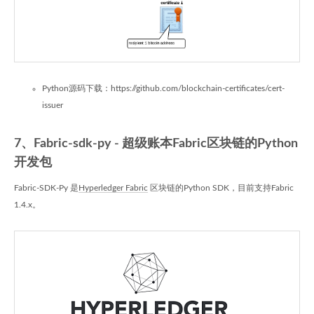
Python源码下载：https://github.com/blockchain-certificates/cert-
issuer
7、Fabric-sdk-py - 超级账本Fabric区块链的Python
开发包
Fabric-SDK-Py 是
Hyperledger Fabric
区块链的Python SDK，目前支持Fabric
1.4.x。