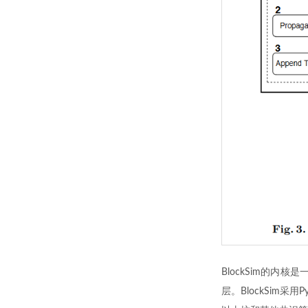
BlockSim的
层。BlockSim采