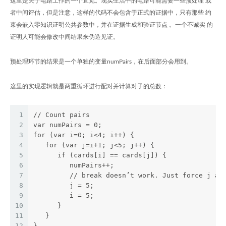
这里是关于电路工作的一个直觉。现实生活中的电路可能需要一些预处理 或
者中间评估，但是注意，这样的代码不会包含于正式的证据中，只有那些 约
束会嵌入零知识证明公共参数中，并在证据生成和验证节点 。一个不诚实 的
证明人可能会修改中间结果来伪造见证。
预处理环节的结果是一个单独的变量numPairs，在后面部分会用到。
这里的实现逻辑就是两重循环进行配对并计算对子的总数：
1
// Count pairs
2
var numPairs = 0;
3
for (var i=0; i<4; i++) {
4
   for (var j=i+1; j<5; j++) {
5
      if (cards[i] == cards[j]) {
6
         numPairs++;
7
         // break doesn’t work. Just force j an
8
         j = 5;
9
         i = 5;
10
      }
11
   }
12
}