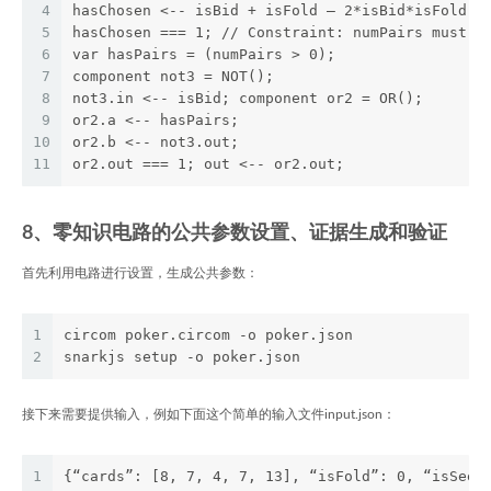
4
hasChosen <-- isBid + isFold — 2*isBid*isFold;
5
hasChosen === 1; // Constraint: numPairs must b
6
var hasPairs = (numPairs > 0);
7
component not3 = NOT();
8
not3.in <-- isBid; component or2 = OR();
9
or2.a <-- hasPairs;
10
or2.b <-- not3.out;
11
or2.out === 1; out <-- or2.out;
8、零知识电路的公共参数设置、证据生成和验证
首先利用电路进行设置，生成公共参数：
1
circom poker.circom -o poker.json
2
snarkjs setup -o poker.json
接下来需要提供输入，例如下面这个简单的输入文件input.json：
1
{“cards”: [8, 7, 4, 7, 13], “isFold”: 0, “isSee”