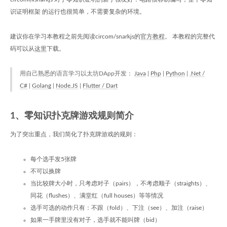
识证明框架 的运行也很简单，不需要复杂的环境。
建议你在学习本教程之前先阅读circom/snarkjs的
官方教程
。 本教程的完整代
码可以从
这里
下载。
用自己熟悉的语言学习以太坊DApp开发：
Java
|
Php
|
Python
|
.Net /
C#
|
Golang
|
Node.JS
|
Flutter / Dart
1、零知识扑克牌游戏规则简介
为了突出重点，我们简化了扑克牌游戏的规则：
每个选手发5张牌
不可以换牌
当比较牌大小时，只考虑对子（pairs），不考虑顺子（straights）、
同花（flushes）、满堂红（full houses）等等情况
选手可选的动作只有：不跟（fold）、下注（see）、加注（raise）
如果一手牌里没有对子，选手就不能叫牌（bid）