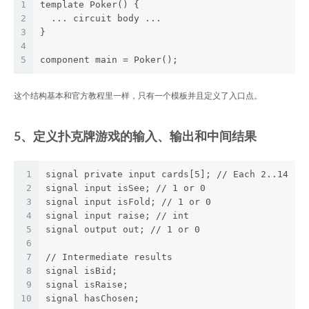
1
template Poker() {   
2
  ... circuit body ...
3
}
4
5
component main = Poker();
这个结构基本和官方教程里一样，只有一个模板并且定义了入口点。
5、定义扑克牌游戏的输入、输出和中间结果
1
signal private input cards[5]; // Each 2..14
2
signal input isSee; // 1 or 0
3
signal input isFold; // 1 or 0
4
signal input raise; // int
5
signal output out; // 1 or 0
6
7
// Intermediate results
8
signal isBid;
9
signal isRaise;
10
signal hasChosen;