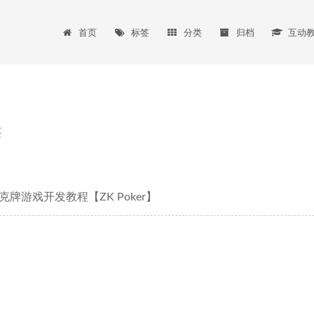
首页
标签
分类
归档
互动
签
牌游戏开发教程【ZK Poker】