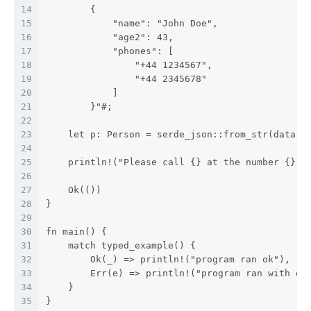
14
        {
15
            "name": "John Doe",
16
            "age2": 43,
17
            "phones": [
18
                "+44 1234567",
19
                "+44 2345678"
20
            ]
21
        }"#;
22
23
    let p: Person = serde_json::from_str(data)?
24
25
    println!("Please call {} at the number {}",
26
27
    Ok(())
28
}
29
30
fn main() {
31
    match typed_example() {
32
        Ok(_) => println!("program ran ok"),
33
        Err(e) => println!("program ran with er
34
    }
35
}