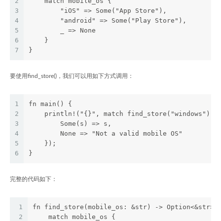
2
    match mobile_os {
3
        "iOS" => Some("App Store"),
4
        "android" => Some("Play Store"),
5
        _ => None
6
    }
7
}
要使用find_store()，我们可以用如下方式调用：
1
fn main() {
2
    println!("{}", match find_store("windows") {
3
        Some(s) => s,
4
        None => "Not a valid mobile OS"
5
    });
6
}
完整的代码如下：
1
fn find_store(mobile_os: &str) -> Option<&str> 
2
    match mobile_os {