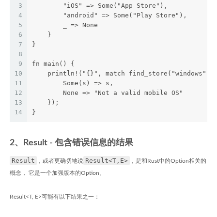
3
        "iOS" => Some("App Store"),
4
        "android" => Some("Play Store"),
5
        _ => None
6
    }
7
}
8
9
fn main() {
10
    println!("{}", match find_store("windows") 
11
        Some(s) => s,
12
        None => "Not a valid mobile OS"
13
    });
14
}
2、Result - 包含错误信息的结果
Result
Result<T,E>
，或者更确切地说
，是和Rust中的Option相关的
概念， 它是一个加强版本的Option。
Result<T, E>可能有以下结果之一：