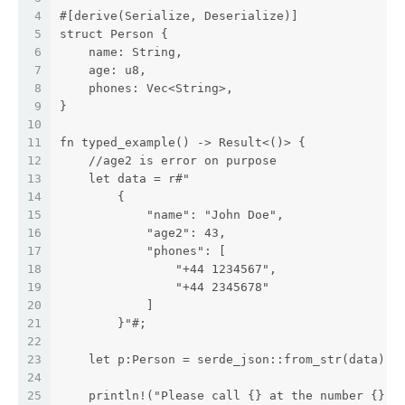
4
#[derive(Serialize, Deserialize)]
5
struct Person {
6
    name: String,
7
    age: u8,
8
    phones: Vec<String>,
9
}
10
11
fn typed_example() -> Result<()> {
12
    //age2 is error on purpose
13
    let data = r#"
14
        {
15
            "name": "John Doe",
16
            "age2": 43,
17
            "phones": [
18
                "+44 1234567",
19
                "+44 2345678"
20
            ]
21
        }"#;
22
23
    let p:Person = serde_json::from_str(data).u
24
25
    println!("Please call {} at the number {}",