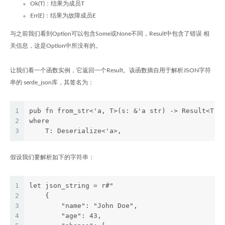
Ok(T)：结果为成员T
Err(E)：结果为故障成员E
与之前我们看到Option
可以包含Some
或None不同，Result中包含了错误 相
关信息，这是Option中所没有的。
让我们看一个函数实例，它返回一个Result。该函数摘自用于解析JSON字符
串的 serde_json库，其签名为：
1
pub fn from_str<'a, T>(s: &'a str) -> Result<T, 
2
where
3
    T: Deserialize<'a>,
假设我们要解析如下的字符串：
1
let json_string = r#"
2
    {
3
        "name": "John Doe",
4
        "age": 43,