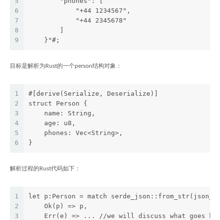
5
        "phones": [
6
            "+44 1234567",
7
            "+44 2345678"
8
        ]
9
    }"#;
目标是解析为Rust的一个person结构对象：
1
#[derive(Serialize, Deserialize)]
2
struct Person {
3
    name: String,
4
    age: u8,
5
    phones: Vec<String>,
6
}
解析过程的Rust代码如下：
1
let p:Person = match serde_json::from_str(json_s
2
    Ok(p) => p,
3
    Err(e) => ... //we will discuss what goes he