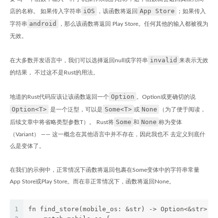
iOS
App Store
店的名称。 如果传入字符串
，该函数将返回
；如果传入
android
字符串
，那么该函数将返回 Play Store。任何其他的输入都被视为
无效。
invalid
在大多数开发语言中，我们可以选择返回null或字符串
来表示无效
的结果， 不过这不是Rust的用法。
Option
地道的Rust代码应该让该函数返回一个
。Option或更确切的说
Option<T>
Some<T>
None
是一个泛型，可以是
或
（为了便于阅读，
Some
None
后续文章中将省略类型参数T）。 Rust将
和
称为变体
（Variant） —— 这一概念在其他语言中并不存在，因此我也不 去定义到底什
么是变体了。
在我们的示例中，正常情况下函数将返回包裹在Some变体中的字符串常量
App Store或Play Store。而在非正常情况下，函数将返回None。
1
fn find_store(mobile_os: &str) -> Option<&str> {