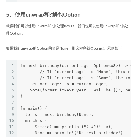
5、使用unwrap和?解包Option
就像我们可以使用unwarp和?来处理Result，我们也可以使用unwrap和?来处
理Option。
如果我们unwrap的Option的值是None，那么程序就会panic!。示例如下：
1
fn next_birthday(current_age: Option<u8>) -> Op
2
	// If `current_age` is `None`, this ret
3
	// If `current_age` is `Some`, the inne
4
    let next_age: u8 = current_age?;
5
    Some(format!("Next year I will be {}", next
6
}
7
8
fn main() {
9
  let s = next_birthday(None);
10
  match s {
11
      Some(a) => println!("{:#?}", a),
12
      None => println!("No next birthday")