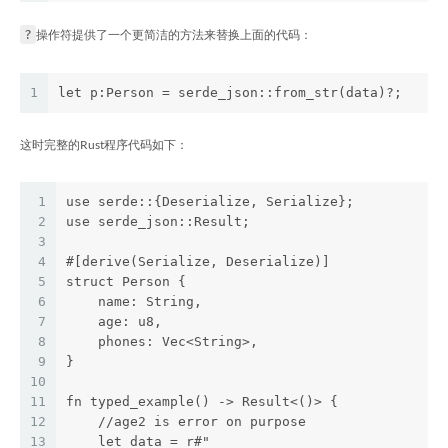
?
操作符提供了一个更简洁的方法来替换上面的代码：
1
let p:Person = serde_json::from_str(data)?;
这时完整的Rust程序代码如下：
1
use serde::{Deserialize, Serialize};
2
use serde_json::Result;
3
4
#[derive(Serialize, Deserialize)]
5
struct Person {
6
    name: String,
7
    age: u8,
8
    phones: Vec<String>,
9
}
10
11
fn typed_example() -> Result<()> {
12
    //age2 is error on purpose
13
    let data = r#"