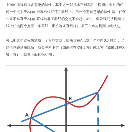
上面的曲线有很多有趣的特性，其中之一就是水平对称性。椭圆曲线上 的任
何一个点关于X轴的对称点依然还在曲线上。另一个更有意思的特性 是，任何
一条不垂直于X轴的直线与椭圆曲线的交点不会超过3个。 假设我们从椭圆曲
线上任选两个点画一条直线，那么这条直线将在 第三个点与椭圆曲线相交。
可以把这个过程想象成一个台球游戏，如果你在A点拿一个球向B点射击， 当
这个球碰到曲线后，就会弹向下方（如果球在X轴上方）或上方（如果 球在X
轴下方），就像下面这张动图：