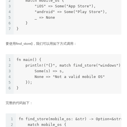
2
    match mobile_os {
3
        "iOS" => Some("App Store"),
4
        "android" => Some("Play Store"),
5
        _ => None
6
    }
7
}
要使用find_store()，我们可以用如下方式调用：
1
fn main() {
2
    println!("{}", match find_store("windows") {
3
        Some(s) => s,
4
        None => "Not a valid mobile OS"
5
    });
6
}
完整的代码如下：
1
fn find_store(mobile_os: &str) -> Option<&str> 
2
    match mobile_os {