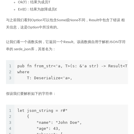
Ok(T)：结果为成员T
Err(E)：结果为故障成员E
与之前我们看到Option
可以包含Some
或None不同，Result中包含了错误 相
关信息，这是Option中所没有的。
让我们看一个函数实例，它返回一个Result。该函数摘自用于解析JSON字符
串的 serde_json库，其签名为：
1
pub fn from_str<'a, T>(s: &'a str) -> Result<T, 
2
where
3
    T: Deserialize<'a>,
假设我们要解析如下的字符串：
1
let json_string = r#"
2
    {
3
        "name": "John Doe",
4
        "age": 43,