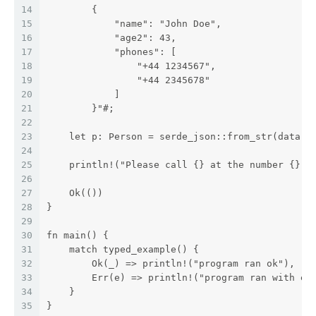
14
        {
15
            "name": "John Doe",
16
            "age2": 43,
17
            "phones": [
18
                "+44 1234567",
19
                "+44 2345678"
20
            ]
21
        }"#;
22
23
    let p: Person = serde_json::from_str(data)?
24
25
    println!("Please call {} at the number {}",
26
27
    Ok(())
28
}
29
30
fn main() {
31
    match typed_example() {
32
        Ok(_) => println!("program ran ok"),
33
        Err(e) => println!("program ran with er
34
    }
35
}