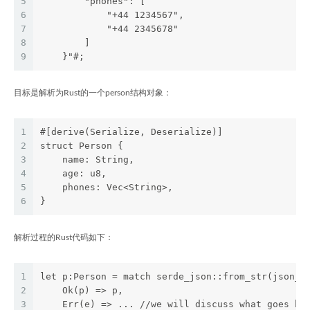
5
        "phones": [
6
            "+44 1234567",
7
            "+44 2345678"
8
        ]
9
    }"#;
目标是解析为Rust的一个person结构对象：
1
#[derive(Serialize, Deserialize)]
2
struct Person {
3
    name: String,
4
    age: u8,
5
    phones: Vec<String>,
6
}
解析过程的Rust代码如下：
1
let p:Person = match serde_json::from_str(json_s
2
    Ok(p) => p,
3
    Err(e) => ... //we will discuss what goes he