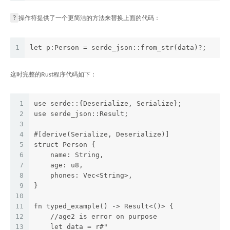
?
操作符提供了一个更简洁的方法来替换上面的代码：
1
let p:Person = serde_json::from_str(data)?;
这时完整的Rust程序代码如下：
1
use serde::{Deserialize, Serialize};
2
use serde_json::Result;
3
4
#[derive(Serialize, Deserialize)]
5
struct Person {
6
    name: String,
7
    age: u8,
8
    phones: Vec<String>,
9
}
10
11
fn typed_example() -> Result<()> {
12
    //age2 is error on purpose
13
    let data = r#"