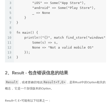
3
        "iOS" => Some("App Store"),
4
        "android" => Some("Play Store"),
5
        _ => None
6
    }
7
}
8
9
fn main() {
10
    println!("{}", match find_store("windows") 
11
        Some(s) => s,
12
        None => "Not a valid mobile OS"
13
    });
14
}
2、Result - 包含错误信息的结果
Result
Result<T,E>
，或者更确切地说
，是和Rust中的Option相关的
概念， 它是一个加强版本的Option。
Result<T, E>可能有以下结果之一：