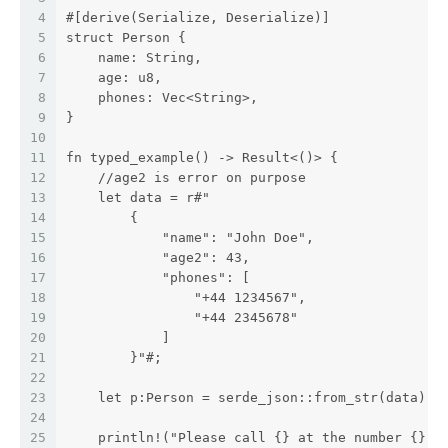
4
#[derive(Serialize, Deserialize)]
5
struct Person {
6
    name: String,
7
    age: u8,
8
    phones: Vec<String>,
9
}
10
11
fn typed_example() -> Result<()> {
12
    //age2 is error on purpose
13
    let data = r#"
14
        {
15
            "name": "John Doe",
16
            "age2": 43,
17
            "phones": [
18
                "+44 1234567",
19
                "+44 2345678"
20
            ]
21
        }"#;
22
23
    let p:Person = serde_json::from_str(data).u
24
25
    println!("Please call {} at the number {}",