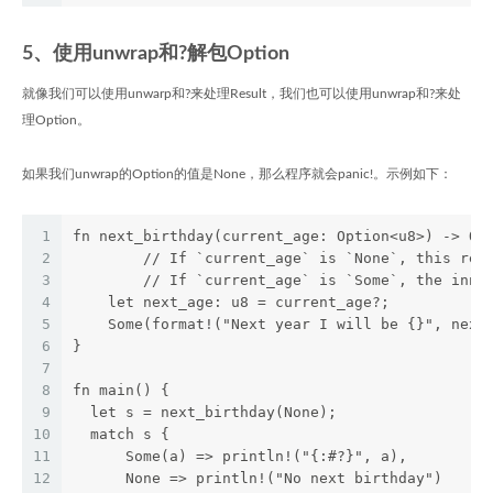
5、使用unwrap和?解包Option
就像我们可以使用unwarp和?来处理Result，我们也可以使用unwrap和?来处
理Option。
如果我们unwrap的Option的值是None，那么程序就会panic!。示例如下：
1
fn next_birthday(current_age: Option<u8>) -> Op
2
	// If `current_age` is `None`, this ret
3
	// If `current_age` is `Some`, the inne
4
    let next_age: u8 = current_age?;
5
    Some(format!("Next year I will be {}", next
6
}
7
8
fn main() {
9
  let s = next_birthday(None);
10
  match s {
11
      Some(a) => println!("{:#?}", a),
12
      None => println!("No next birthday")