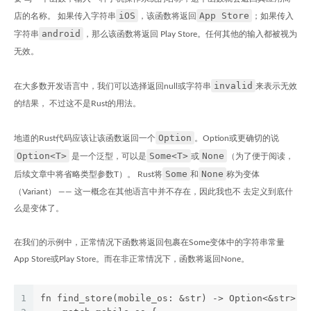
iOS
App Store
店的名称。 如果传入字符串
，该函数将返回
；如果传入
android
字符串
，那么该函数将返回 Play Store。任何其他的输入都被视为
无效。
invalid
在大多数开发语言中，我们可以选择返回null或字符串
来表示无效
的结果， 不过这不是Rust的用法。
Option
地道的Rust代码应该让该函数返回一个
。Option或更确切的说
Option<T>
Some<T>
None
是一个泛型，可以是
或
（为了便于阅读，
Some
None
后续文章中将省略类型参数T）。 Rust将
和
称为变体
（Variant） —— 这一概念在其他语言中并不存在，因此我也不 去定义到底什
么是变体了。
在我们的示例中，正常情况下函数将返回包裹在Some变体中的字符串常量
App Store或Play Store。而在非正常情况下，函数将返回None。
1
fn find_store(mobile_os: &str) -> Option<&str> {