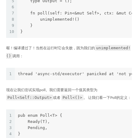
5
    type Output = ();
6
7
    fn poll(self: Pin<&mut Self>, ctx: &mut Con
8
        unimplemented!()
9
    }
10
}
unimplemented!
喔！编译通过了！当然在运行时它会失败，因为我们的
()
调用：
1
thread 'async-std/executor' panicked at 'not yet
现在让我们尝试实现poll。我们需要返回一个值其类型为
Poll<Self::Output>
Poll<()>
或者
。 让我们看一下Poll的定义：
1
pub enum Poll<T> {
2
    Ready(T),
3
    Pending,
4
}