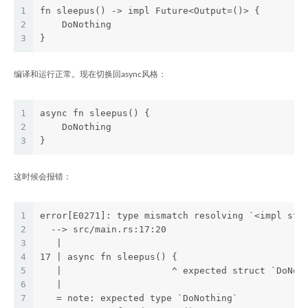
1
fn sleepus() -> impl Future<Output=()> {
2
    DoNothing
3
}
编译和运行正常。现在切换回async风格：
1
async fn sleepus() {
2
    DoNothing
3
}
这时候会报错：
1
error[E0271]: type mismatch resolving `<impl std
2
  --> src/main.rs:17:20
3
   |
4
17 | async fn sleepus() {
5
   |                    ^ expected struct `DoNot
6
   |
7
   = note: expected type `DoNothing`