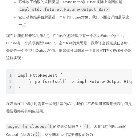
它修改了函数的返回类型。async fn foo() -> Bar 实际上返回的是
impl std::future::Future<Output=Bar>
它自动将结果值封装进一个新的Future对象。我们下面会详细展示这
一点
现在让我们展开说明第2点。在Rust的标准库中有一个名为Future的trait，
Future有一个关联类型Output。这个trait的意思是：我承诺当我完成任务时，
会给你一个类型为Output的值。例如你可以想象一个异步HTTP客户端可能会
这样实现：
1
impl HttpRequest {
2
    fn perform(self) -> impl Future<Output=HttpR
3
}
在发送HTTP请求时需要一些无阻塞的I/O，我们并不希望阻塞调用线程，但是
需要最终得到响应结果。
async fn sleepus()
()
的结果类型隐含为
。因此我们的Future的
()
Output 也应该为
。这意味着我们需要修改函数为：