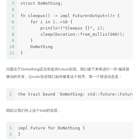
3
struct DoNothing;
4
5
fn sleepus() -> impl Future<Output=()> {
6
    for i in 1..=10 {
7
        println!("Sleepus {}", i);
8
        sleep(Duration::from_millis(500));
9
    }
10
    DoNothing
11
}
问题在于DoNothing还没有提供Future实现。我们接下来将进行一些 编译器
驱动的开发，让rustc告诉我们如何修复这个程序。第一个错误信息是：
1
the trait bound `DoNothing: std::future::Future`
因此让我们补上这个trait的实现：
1
impl Future for DoNothing {
2
}