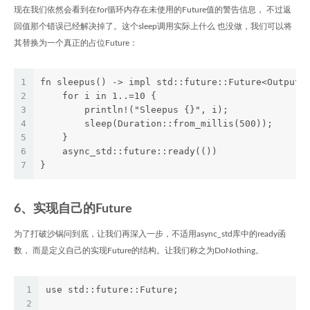
现在我们依然会看到在for循环内存在未使用的Future值的警告信息， 不过返
回值那个错误已经解决掉了。这个sleep调用实际上什么 也没做，我们可以将
其替换为一个真正的占位Future：
1
fn sleepus() -> impl std::future::Future<Output=
2
    for i in 1..=10 {
3
        println!("Sleepus {}", i);
4
        sleep(Duration::from_millis(500));
5
    }
6
    async_std::future::ready(())
7
}
6、实现自己的Future
为了打破沙锅问到底，让我们再深入一步，不适用async_std库中的ready函
数， 而是定义自己的实现Future的结构。让我们称之为DoNothing。
1
use std::future::Future;
2