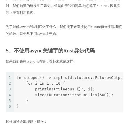
时，我们知道的确发生了延迟。但是由于我们简单 地忽略了Future，因此实
际上没有利用延迟。
为了理解.await语法到底做了什么，我们接下来直接使用Future值来实现 我们
的函数。首先从不用async块开始。
5、不使用async关键字的Rust异步代码
如果我们丢掉async代码块，看起来就是这样：
1
fn sleepus() -> impl std::future::Future<Output=
2
    for i in 1..=10 {
3
        println!("Sleepus {}", i);
4
        sleep(Duration::from_millis(500));
5
    }
6
}
这样编译会出现以下错误：