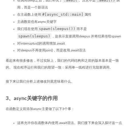
.await
.await()
在调用sleep之后，我们补充了
。注意不是
调
用，而是一个新语法
#[async_std::main]
在主函数上使用
属性
主函数前也有async关键字
spawn(sleepus())
我们现在使用
而不是
spawn(sleepus)
，这表示直接调用sleepus 并将结果传给spawn
对interruptus()的调用增加.await
对sleepus不再使用join()，而是改用.await语法
看起来有很多修改，不过实际上，我们的代码结构和之前的版本基本是一致
的。 现在程序运行和我们的期望一致：采用单一线程进行无阻塞调用。
接下来让我们分析上述修改到底意味着什么。
3、async关键字的作用
在函数定义前添加async主要做了以下3个事：
这将允许你在函数体内使用.await语法。我们接下来会深入探讨这一点