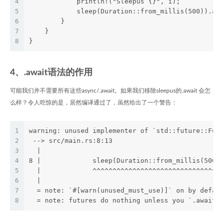
4
            println!("Sleepus {}", i);
5
            sleep(Duration::from_millis(500)).aw
6
        }
7
    }
8
}
4、.await语法的作用
可能我们并不需要所有这些async/.await。如果我们移除sleepus的.await 会怎
么样？令人吃惊的是，居然编译通过了，虽然给出了一个警告：
1
warning: unused implementer of `std::future::Fut
2
 --> src/main.rs:8:13
3
  |
4
8 |             sleep(Duration::from_millis(500)
5
  |             ^^^^^^^^^^^^^^^^^^^^^^^^^^^^^^^^
6
  |
7
  = note: `#[warn(unused_must_use)]` on by defau
8
  = note: futures do nothing unless you `.await`