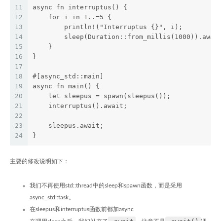
11
async fn interruptus() {
12
    for i in 1..=5 {
13
        println!("Interruptus {}", i);
14
        sleep(Duration::from_millis(1000)).awai
15
    }
16
}
17
18
#[async_std::main]
19
async fn main() {
20
    let sleepus = spawn(sleepus());
21
    interruptus().await;
22
23
    sleepus.await;
24
}
主要的修改说明如下：
我们不再使用std::thread中的sleep和spawn函数，而是采用
async_std::task。
在sleepus和interruptus函数前都加async