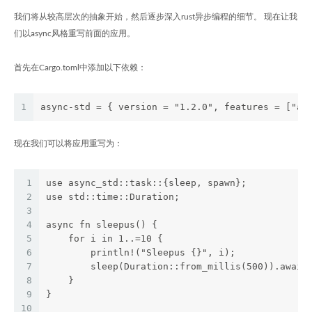
我们将从较高层次的抽象开始，然后逐步深入rust异步编程的细节。 现在让我
们以async风格重写前面的应用。
首先在Cargo.toml中添加以下依赖：
1
async-std = { version = "1.2.0", features = ["at
现在我们可以将应用重写为：
1
use async_std::task::{sleep, spawn};
2
use std::time::Duration;
3
4
async fn sleepus() {
5
    for i in 1..=10 {
6
        println!("Sleepus {}", i);
7
        sleep(Duration::from_millis(500)).await
8
    }
9
}
10