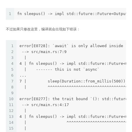
1
fn sleepus() -> impl std::future::Future<Output=
不过如果只修改这里，编译就会出现如下错误：
1
error[E0728]: `await` is only allowed inside `a
2
 --> src/main.rs:7:9
3
  |
4
4 | fn sleepus() -> impl std::future::Future<Ou
5
  |    ------- this is not `async`
6
...
7
7 |         sleep(Duration::from_millis(500)).a
8
  |         ^^^^^^^^^^^^^^^^^^^^^^^^^^^^^^^^^^^
9
10
error[E0277]: the trait bound `(): std::future:
11
 --> src/main.rs:4:17
12
  |
13
4 | fn sleepus() -> impl std::future::Future<Ou
14
  |                 ^^^^^^^^^^^^^^^^^^^^^^^^^^^
15
  |