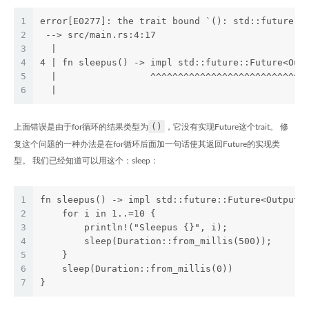
1
error[E0277]: the trait bound `(): std::future::
2
 --> src/main.rs:4:17
3
  |
4
4 | fn sleepus() -> impl std::future::Future<Out
5
  |                 ^^^^^^^^^^^^^^^^^^^^^^^^^^^^
6
  |
()
上面错误是由于for循环的结果类型为
，它没有实现Future这个trait。 修
复这个问题的一种办法是在for循环后面加一句话使其返回Future的实现类
型。 我们已经知道可以用这个：sleep：
1
fn sleepus() -> impl std::future::Future<Output=
2
    for i in 1..=10 {
3
        println!("Sleepus {}", i);
4
        sleep(Duration::from_millis(500));
5
    }
6
    sleep(Duration::from_millis(0))
7
}