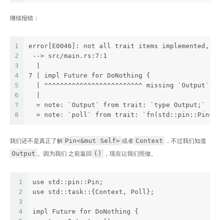
继续报错：
1
error[E0046]: not all trait items implemented, m
2
 --> src/main.rs:7:1
3
  |
4
7 | impl Future for DoNothing {
5
  | ^^^^^^^^^^^^^^^^^^^^^^^^^ missing `Output`, 
6
  |
7
  = note: `Output` from trait: `type Output;`
8
  = note: `poll` from trait: `fn(std::pin::Pin<&
Pin<&mut Self>
Context
我们还不是真正了解
或者
，不过我们知道
Output
()
。因为我们 之前返回
，现在让我们照做。
1
use std::pin::Pin;
2
use std::task::{Context, Poll};
3
4
impl Future for DoNothing {