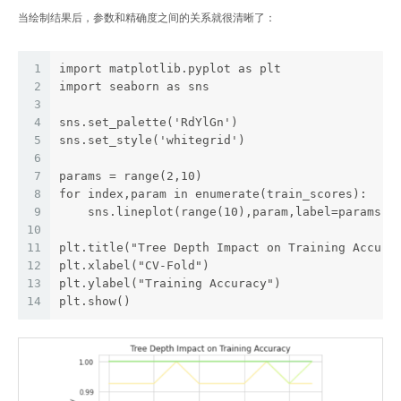
当绘制结果后，参数和精确度之间的关系就很清晰了：
1
import matplotlib.pyplot as plt
2
import seaborn as sns
3
4
sns.set_palette('RdYlGn')
5
sns.set_style('whitegrid')
6
7
params = range(2,10)
8
for index,param in enumerate(train_scores):
9
    sns.lineplot(range(10),param,label=params[i
10
11
plt.title("Tree Depth Impact on Training Accura
12
plt.xlabel("CV-Fold")
13
plt.ylabel("Training Accuracy")
14
plt.show()