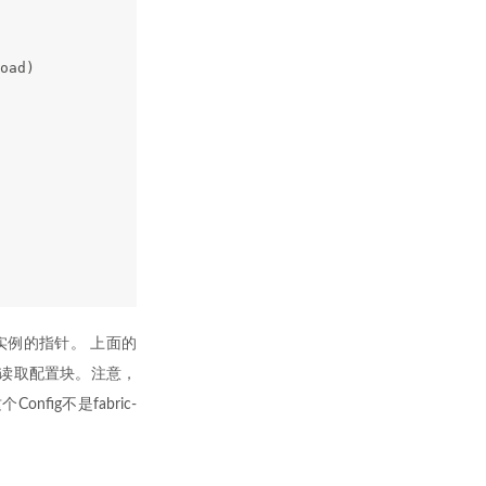
oad)
实例的指针。 上面的
读取配置块。注意，
fig不是fabric-