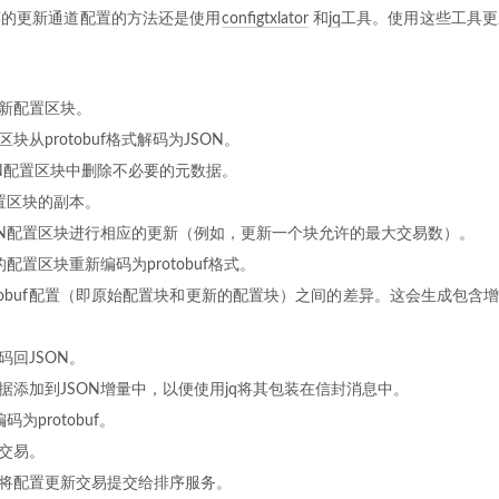
荐的更新通道配置的方法还是使用
configtxlator
和
jq
工具。使用这些工具更
新配置区块。
块从protobuf格式解码为JSON。
SON配置区块中删除不必要的元数据。
配置区块的副本。
ON配置区块进行相应的更新（例如，更新一个块允许的最大交易数）。
的配置区块重新编码为protobuf格式。
tobuf配置（即原始配置块和更新的配置块）之间的差异。这会生成包含增量配
码回JSON。
据添加到JSON增量中，以便使用jq将其包装在信封消息中。
码为protobuf。
交易。
将配置更新交易提交给排序服务。