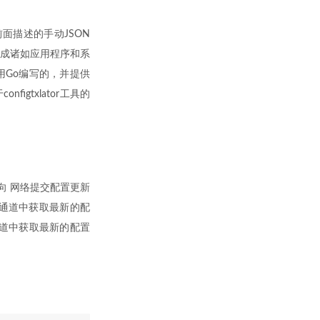
 前面描述的手动JSON
持生成诸如应用程序和系
是用Go编写的，并提供
gtxlator工具的
何向 网络提交配置更新
分） 从通道中获取最新的配
从通道中获取最新的配置
：