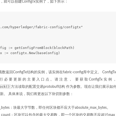
就可以创建ConfigTx实例了，如下所示：
.com/hyperledger/fabric-config/configtx"
fig := getConfigFromBlock(blockPath)
x := configtx.New(baseConfig)
函数返回ConfigTx结构的实例，该实例在fabric-config库中定义。 Conf
必要更新的主要入口点。请注意， 要获取ConfigTx实
ock()
方法读取的配置交易protobuf结构 作为参数。现在让我们展示如何利
新。 具体来说，我们将更改以下块切割参数：
max_bytes：块最大字节数，即任何区块都不应大于absolute_max_bytes。
age_count：区块可以包含的最大交易数，即一个区块的交易数不应超过max_mes