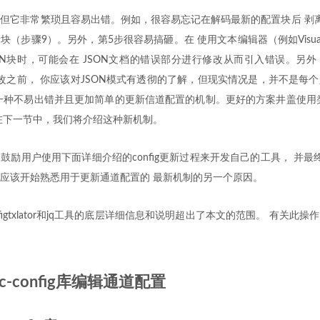
但它非常繁琐且容易出错。例如，很容易忘记在解码最新的配置块后 剥
（步骤9）。另外，第5步很容易搞砸。在 使用文本编辑器（例如Visual St
SON块时，可能会在 JSON文档的错误部分进行修改从而引入错误。另
更改之前， 你应该对JSON模式有透彻的了解，但现实情况是，并不是每
一种不易出错并且更加简单的更新信道配置的机制。更好的方案井盖使用
在下一节中，我们将介绍这种新机制。
励用户使用下面详细介绍的config更新过程来开发自己的工具， 并最终弃用con
应该开始熟悉用于更新通道配置的 最新机制的另一个原因。
figtxlator和jq工具的底层详细信息和说明超出了本文的范围。 有关此
ic-config库编辑通道配置