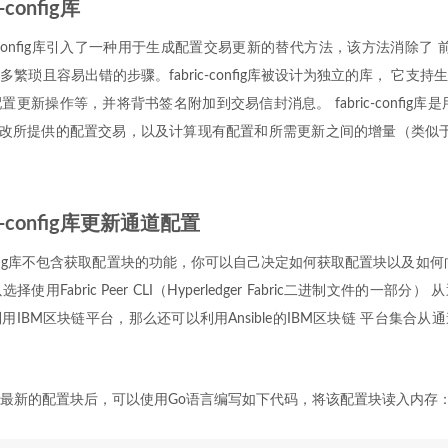
-config库
 fabric-config库引入了一种用于生成配置交易更新的替代方法，该方法消除了
繁琐且容易出错的步骤。fabric-config库被设计为独立的库， 它支
更新操作等，并将背书签名附加到交易信封消息。 fabric-config库
改所提供的配置交易，以及计算现有配置和所需更新之间的增量（类似于confi
ic-config库更新通道配置
-config库不包含获取配置块的功能，你可以自己决定如何获取配置块以及如
用Fabric Peer CLI（Hyperledger Fabric二进制文件的一部
IBM区块链平台，那么还可以利用Ansible的IBM区块链 平台集合
最新的配置块后，可以使用Go语言编写如下代码，将该配置块读入内存