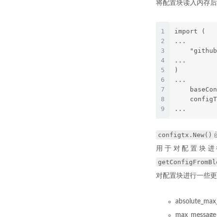
将配置块读入内存后，
1
import (
2
...
3
    "github
4
...
5
)
6
...
7
    baseCon
8
    configT
9
...
configtx.New()
用于对配置块进行
getConfigFromBl
对配置块进行一些更
absolute_
max_mess