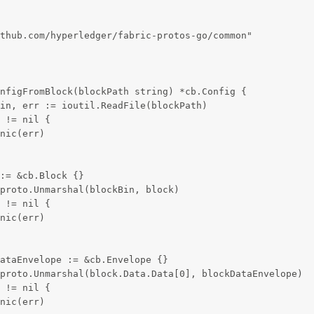
thub.com/hyperledger/fabric-protos-go/common"
nfigFromBlock(blockPath string) *cb.Config {
in, err := ioutil.ReadFile(blockPath)
 != nil {
nic(err)
:= &cb.Block {}
proto.Unmarshal(blockBin, block)
 != nil {
nic(err)
ataEnvelope := &cb.Envelope {}
proto.Unmarshal(block.Data.Data[0], blockDataEnvelope)
 != nil {
nic(err)