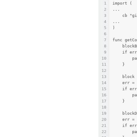
1
import (
2
...
3
    cb "gi
4
...
5
)
6
7
func getCo
8
    blockB
9
    if err
10
        pa
11
    }    
12
13
    block 
14
    err = 
15
    if err
16
        pa
17
    }    
18
19
    blockD
20
    err = 
21
    if err
22
        pa