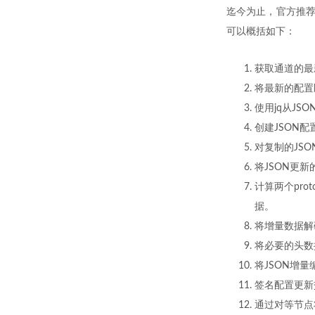
迄今为止，官方推
可以概括如下：
获取通道的最
将最新的配置区
使用jq从J
创建JSON
对复制的JS
将JSON更新
计算两个pro
据。
将增量数据解
将必要的头数
将JSON增量编
签名配置更新
通过对等节点