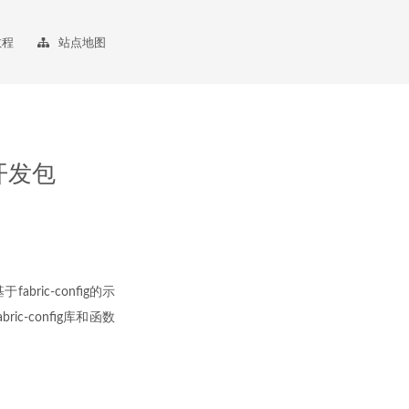
教程
站点地图
言开发包
ric-config的示
ic-config库和函数