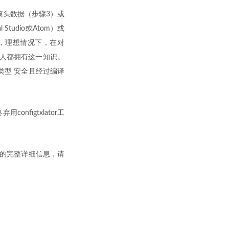
离头数据（步骤3）或
udio或Atom）或
外，理想情况下，在对
个人都拥有这一知识。
类型 安全且经过编译
figtxlator工
操作的完整详细信息，请