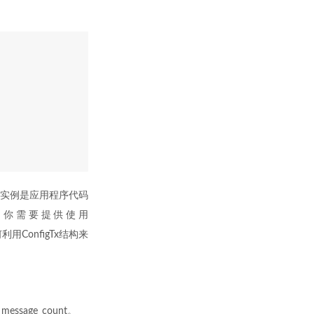
igTx实例是应用程序代码
例，你需要提供使用
用ConfigTx结构来
sage_count。