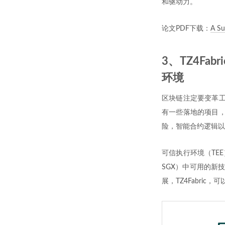
和驱动力。
论文PDF下载：
A Su
3、TZ4Fabr
环境
区块链注定要变革工
有一些落地的项目，
险，智能合约逻辑以
可信执行环境（TEE
SGX）中可用的新技术
展，TZ4Fabric，