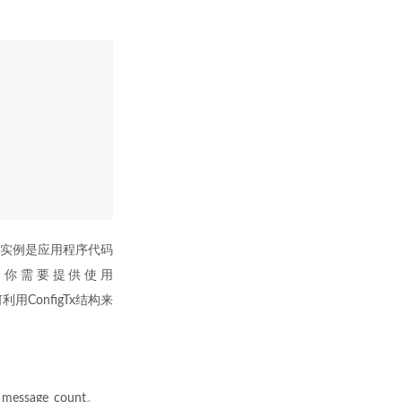
igTx实例是应用程序代码
例，你需要提供使用
用ConfigTx结构来
sage_count。