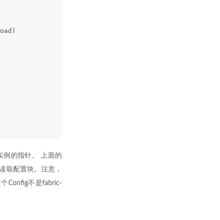
oad)
实例的指针。 上面的
读取配置块。注意，
fig不是fabric-