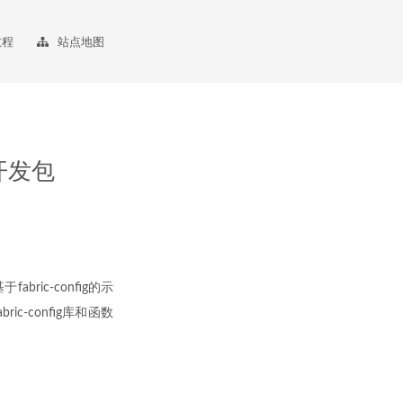
教程
站点地图
言开发包
ric-config的示
ic-config库和函数