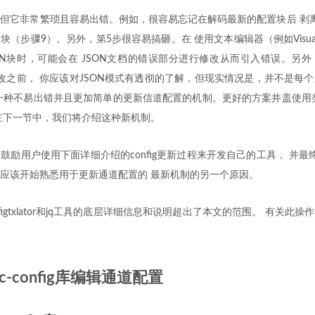
但它非常繁琐且容易出错。例如，很容易忘记在解码最新的配置块后 剥
（步骤9）。另外，第5步很容易搞砸。在 使用文本编辑器（例如Visual St
SON块时，可能会在 JSON文档的错误部分进行修改从而引入错误。另
更改之前， 你应该对JSON模式有透彻的了解，但现实情况是，并不是每
一种不易出错并且更加简单的更新信道配置的机制。更好的方案井盖使用
在下一节中，我们将介绍这种新机制。
励用户使用下面详细介绍的config更新过程来开发自己的工具， 并最终弃用con
应该开始熟悉用于更新通道配置的 最新机制的另一个原因。
figtxlator和jq工具的底层详细信息和说明超出了本文的范围。 有关此
ic-config库编辑通道配置