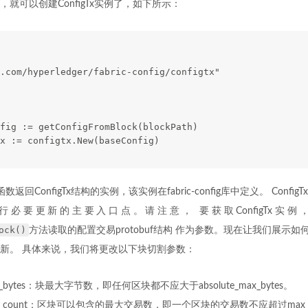
就可以创建ConfigTx实例了，如下所示：
.com/hyperledger/fabric-config/configtx"
fig := getConfigFromBlock(blockPath)
x := configtx.New(baseConfig)
函数返回ConfigTx结构的实例，该实例在fabric-config库中定义。 Conf
必要更新的主要入口点。请注意， 要获取ConfigTx实
ock()
方法读取的配置交易protobuf结构 作为参数。现在让我们展示如何利
新。 具体来说，我们将更改以下块切割参数：
max_bytes：块最大字节数，即任何区块都不应大于absolute_max_bytes。
age_count：区块可以包含的最大交易数，即一个区块的交易数不应超过max_mes