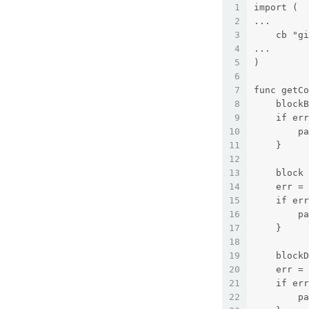
1
import (
2
...
3
    cb "gi
4
...
5
)
6
7
func getCo
8
    blockB
9
    if err
10
        pa
11
    }    
12
13
    block 
14
    err = 
15
    if err
16
        pa
17
    }    
18
19
    blockD
20
    err = 
21
    if err
22
        pa