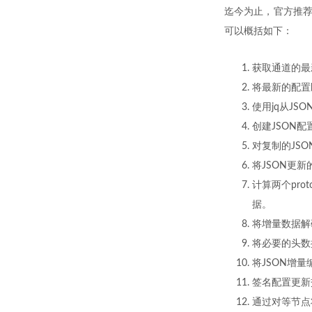
迄今为止，官方推
可以概括如下：
获取通道的最
将最新的配置区
使用jq从J
创建JSON
对复制的JS
将JSON更新
计算两个pro
据。
将增量数据解
将必要的头数
将JSON增量编
签名配置更新
通过对等节点