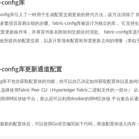
-config库
 fabric-config库引入了一种用于生成配置交易更新的替代方法，该方法消除了
繁琐且容易出错的步骤。fabric-config库被设计为独立的库， 它支
更新操作等，并将背书签名附加到交易信封消息。 fabric-config库
改所提供的配置交易，以及计算现有配置和所需更新之间的增量（类似于confi
ic-config库更新通道配置
-config库不包含获取配置块的功能，你可以自己决定如何获取配置块以及如
用Fabric Peer CLI（Hyperledger Fabric二进制文件的一部
IBM区块链平台，那么还可以利用Ansible的IBM区块链 平台集合
最新的配置块后，可以使用Go语言编写如下代码，将该配置块读入内存