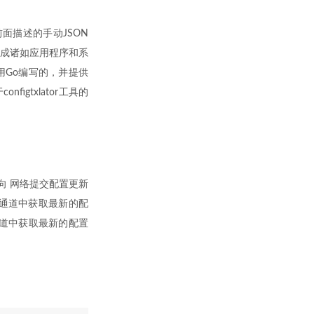
 前面描述的手动JSON
持生成诸如应用程序和系
是用Go编写的，并提供
gtxlator工具的
何向 网络提交配置更新
分） 从通道中获取最新的配
从通道中获取最新的配置
：