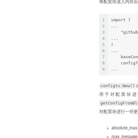
将配置块读入内存后，
1
import (
2
...
3
    "github
4
...
5
)
6
...
7
    baseCon
8
    configT
9
...
configtx.New()
用于对配置块进行
getConfigFromBl
对配置块进行一些更
absolute_
max_mess