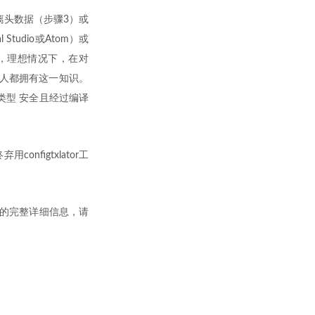
离头数据（步骤3）或
udio或Atom）或
外，理想情况下，在对
个人都拥有这一知识。
类型 安全且经过编译
figtxlator工
操作的完整详细信息，请