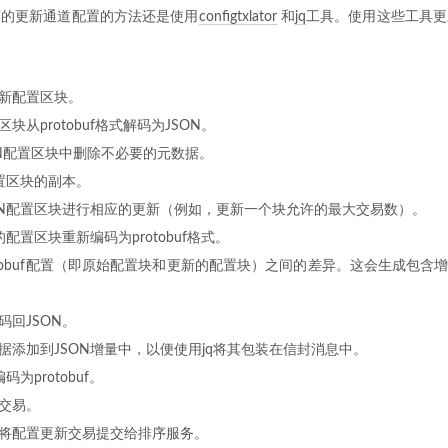
荐的更新通道配置的方法还是使用
configtxlator
和
jq
工具。使用这些工具更
新配置区块。
块从protobuf格式解码为JSON。
SON配置区块中删除不必要的元数据。
配置区块的副本。
ON配置区块进行相应的更新（例如，更新一个块允许的最大交易数）。
的配置区块重新编码为protobuf格式。
tobuf配置（即原始配置块和更新的配置块）之间的差异。这会生成包含增量配
码回JSON。
据添加到JSON增量中，以便使用jq将其包装在信封消息中。
码为protobuf。
交易。
将配置更新交易提交给排序服务。