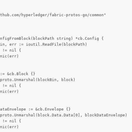
thub.com/hyperledger/fabric-protos-go/common"
nfigFromBlock(blockPath string) *cb.Config {
in, err := ioutil.ReadFile(blockPath)
 != nil {
nic(err)
:= &cb.Block {}
proto.Unmarshal(blockBin, block)
 != nil {
nic(err)
ataEnvelope := &cb.Envelope {}
proto.Unmarshal(block.Data.Data[0], blockDataEnvelope)
 != nil {
nic(err)