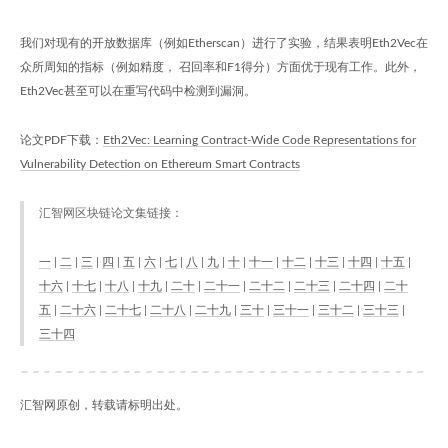
我们对现有的开放数据库（例如Etherscan）进行了实验，结果表明Eth2Vec在
众所周知的指标（例如精度， 召回率和F1得分）方面优于现有工作。此外，
Eth2Vec甚至可以在重写代码中检测到漏洞。
论文PDF下载：
Eth2Vec: Learning Contract-Wide Code Representations for
Vulnerability Detection on Ethereum Smart Contracts
汇智网区块链论文集链接：
一
|
二
|
三
|
四
|
五
|
六
|
七
|
八
|
九
|
十
|
十一
|
十二
|
十三
|
十四
|
十五
|
十六
|
十七
|
十八
|
十九
|
二十
|
二十一
|
二十二
|
二十三
|
二十四
|
二十
五
|
二十六
|
二十七
|
二十八
|
二十九
|
三十
|
三十一
|
三十二
|
三十三
|
三十四
汇智网原创，转载请标明出处。