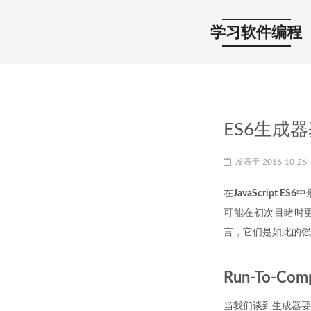
学习软件编程
ES6生成
发表于
2016-10-26
在
JavaScript ES6
中
可能在初次目睹时更
言，它们是如此的强
Run-To-Comp
当我们谈到生成器要