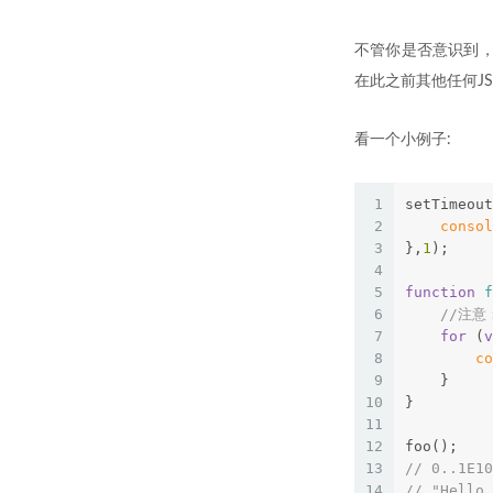
不管你是否意识到，
在此之前其他任何J
看一个小例子:
1
setTimeout
2
consol
3
},
1
);
4
5
function
f
6
//注
7
for
 (
v
8
co
9
    }
10
}
11
12
foo();
13
// 0..1E10
14
// "Hello 