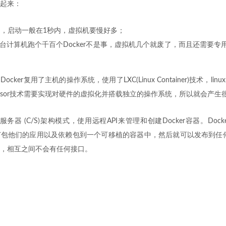
起来：
更快速，启动一般在1秒内，虚拟机要慢好多；
台计算机跑个千百个Docker不是事，虚拟机几个就废了，而且还需要专用
cker复用了主机的操作系统，使用了LXC(Linux Container)技术，li
rvisor技术需要实现对硬件的虚拟化并搭载独立的操作系统，所以就会产
/服务器 (C/S)架构模式，使用远程API来管理和创建Docker容器。Do
包他们的应用以及依赖包到一个可移植的容器中，然后就可以发布到任何L
，相互之间不会有任何接口。