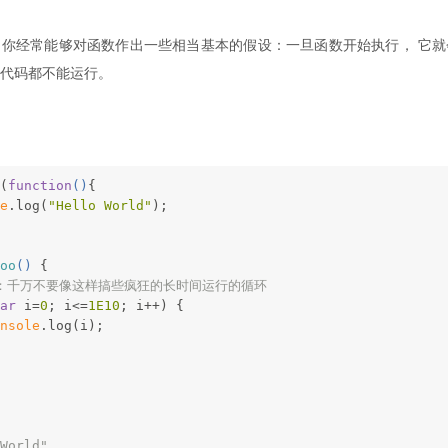
你经常能够对函数作出一些相当基本的假设：一旦函数开始执行， 它就
S代码都不能运行。
(
function
(
)
{
e
.log(
"Hello World"
);
oo
(
) 
{
意：千万不要像这样搞些疯狂的长时间运行的循环
ar
 i=
0
; i<=
1E10
; i++) {
nsole
.log(i);
World"