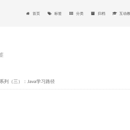
首页
标签
分类
归档
互动
签
系列（三）：Java学习路径