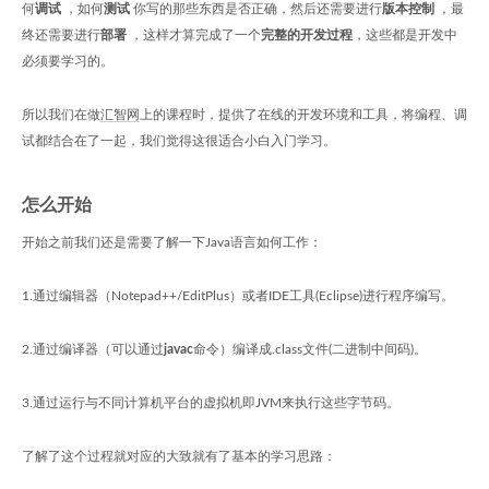
何
调试
，如何
测试
你写的那些东西是否正确，然后还需要进行
版本控制
，最
终还需要进行
部署
，这样才算完成了一个
完整的开发过程
，这些都是开发中
必须要学习的。
所以我们在做
汇智网
上的课程时，提供了在线的开发环境和工具，将编程、调
试都结合在了一起，我们觉得这很适合小白入门学习。
怎么开始
开始之前我们还是需要了解一下Java语言如何工作：
1.通过编辑器（Notepad++/EditPlus）或者IDE工具(Eclipse)进行程序编写。
2.通过编译器（可以通过
javac
命令）编译成.class文件(二进制中间码)。
3.通过运行与不同计算机平台的虚拟机即JVM来执行这些字节码。
了解了这个过程就对应的大致就有了基本的学习思路：