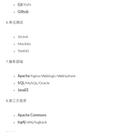
Git
/SVN
Github
6.单元测试
JSUnit
Mockito
TestNG
7.服务器端
Apache
/Nginx/Weblogic/WebSphere
SQL
/MySQL/Oracle
JavaEE
8.第三方类库
Apache Commons
log4j
/slf4j/logback