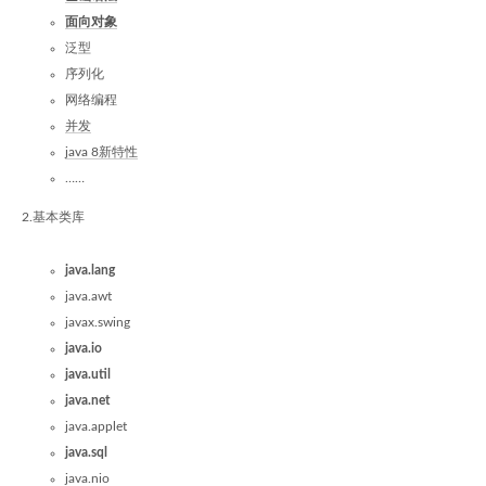
面向对象
泛型
序列化
网络编程
并发
java 8新特性
……
2.基本类库
java.lang
java.awt
javax.swing
java.io
java.util
java.net
java.applet
java.sql
java.nio