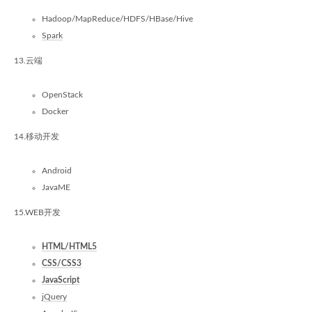
Hadoop/MapReduce/HDFS/HBase/Hive
Spark
13.云端
OpenStack
Docker
14.移动开发
Android
JavaME
15.WEB开发
HTML/HTML5
CSS/CSS3
JavaScript
jQuery