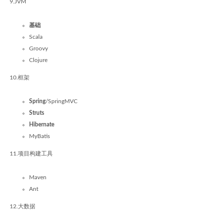
9.JVM
基础
Scala
Groovy
Clojure
10.框架
Spring
/SpringMVC
Struts
Hibernate
MyBatis
11.项目构建工具
Maven
Ant
12.大数据