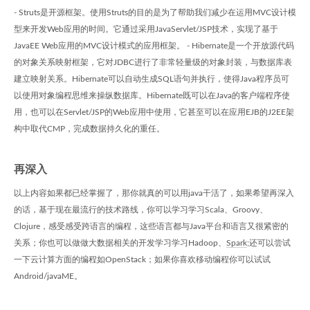
- Struts是开源框架。使用Struts的目的是为了帮助我们减少在运用MVC设计模
型来开发Web应用的时间。它通过采用JavaServlet/JSP技术，实现了基于
JavaEE Web应用的MVC设计模式的应用框架。 - Hibernate是一个开放源代码
的对象关系映射框架，它对JDBC进行了非常轻量级的对象封装，与数据库表
建立映射关系。Hibernate可以自动生成SQL语句并执行，使得Java程序员可
以使用对象编程思维来操纵数据库。Hibernate既可以在Java的客户端程序使
用，也可以在Servlet/JSP的Web应用中使用，它甚至可以在应用EJB的J2EE架
构中取代CMP，完成数据持久化的重任。
再深入
以上内容如果都已经掌握了，那你就真的可以用java干活了，如果希望再深入
的话，基于现在最流行的技术路线，你可以学习学习Scala、Groovy、
Clojure，感受感受跨语言的编程，这些语言都与Java平台和语言又很紧密的
关系；你也可以做做大数据相关的开发学习学习Hadoop、
Spark
;还可以尝试
一下云计算方面的编程如OpenStack；如果你喜欢移动编程你可以试试
Android/javaME。