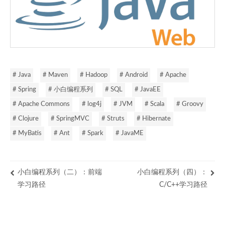
# Java
# Maven
# Hadoop
# Android
# Apache
# Spring
# 小白编程系列
# SQL
# JavaEE
# Apache Commons
# log4j
# JVM
# Scala
# Groovy
# Clojure
# SpringMVC
# Struts
# Hibernate
# MyBatis
# Ant
# Spark
# JavaME
小白编程系列（二）：前端
小白编程系列（四）：
学习路径
C/C++学习路径