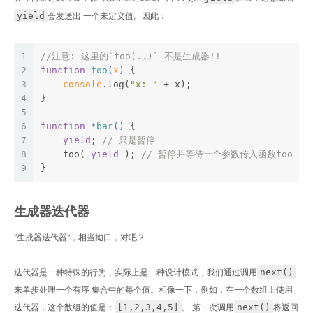
yield
会发送出 一个未定义值。因此：
1
//注意: 这里的`foo(..)` 不是生成器!!
2
function
foo
(
x
) 
{
3
console
.log(
"x: "
 + x);
4
}
5
6
function
 *
bar
(
) 
{
7
yield
; 
// 只是暂停
8
    foo( 
yield
 ); 
// 暂停并等待一个参数传入函数foo
9
}
生成器迭代器
”生成器迭代器“，相当拗口，对吧？
next()
迭代器是一种特殊的行为，实际上是一种设计模式，我们通过调用
来单步处理一个有序 集合中的每个值。相像一下，例如，在一个数组上使用
[1,2,3,4,5]
next()
迭代器，这个数组的值是：
。 第一次调用
将返回