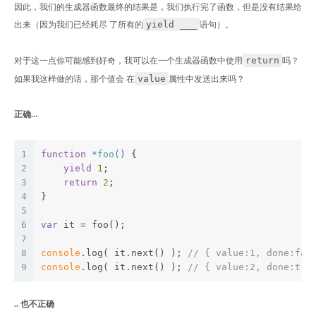
因此，我们的生成器函数最终的结果是，我们执行完了函数，但是没有结果给
yield ___
出来（因为我们已经耗尽 了所有的
语句）。
return
对于这一点你可能感到好奇，我可以在一个生成器函数中使用
吗？
value
如果我这样做的话，那个值会 在
属性中发送出来吗？
正确…
1
function
 *
foo
(
) 
{
2
yield
1
;
3
return
2
;
4
}
5
6
var
 it = foo();
7
8
console
.log( it.next() ); 
// { value:1, done:fal
9
console
.log( it.next() ); 
// { value:2, done:tru
.. 也不正确