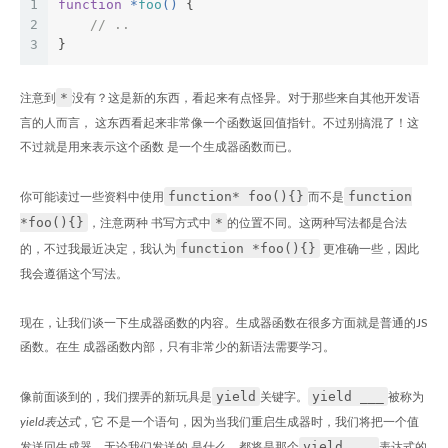
1
function
 *
foo
(
) 
{
2
// ..
3
}
*
注意到
没有？这是新的东西，看起来有点怪异。对于那些来自其他开发语
言的人而言， 这东西看起来非常像一个函数返回值指针。不过别搞混了！这
不过就是用来表示这个函数 是一个生成器函数而已。
function* foo(){}
function
你可能读过一些资料中使用
而不是
*foo(){}
*
，注意两种 书写方式中
的位置不同。这两种写法都是合法
function *foo(){}
的，不过我最近决定，我认为
更准确一些，因此
我会遵循这个写法。
现在，让我们谈一下生成器函数的内容。生成器函数在很多方面就是普通的JS
函数。在生 成器函数内部，只有非常少的新语法需要学习。
yield
yield ___
像前面谈到的，我们摆弄的新玩具是
关键字。
被称为
yield表达式
，它 不是一个语句，因为当我们重启生成器时，我们将把一个值
yield ___
发送回生成器，无论我们发送的 是什么，都将是那个
表达式的