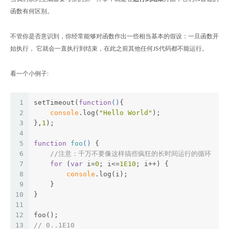
函数有何区别。
不管你是否意识到，你经常能够对函数作出一些相当基本的假设：一旦函数开
始执行， 它就会一直执行到结束，在此之前其他任何JS代码都不能运行。
看一个小例子:
1
setTimeout(
function
(
)
{
2
console
.log(
"Hello World"
);
3
},
1
);
4
5
function
foo
(
) 
{
6
//注意：千万不要像这样搞些疯狂的长时间运行的循环
7
for
 (
var
 i=
0
; i<=
1E10
; i++) {
8
console
.log(i);
9
    }
10
}
11
12
foo();
13
// 0..1E10