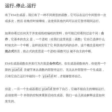
运行..停止..运行
有了ES6生成器，我们有了一种不同类型的函数，它可以在运行中间暂停一次
或多次，然后 在晚些时候继续，这使得其他代码可以在它暂停期间运行。
如果你看过任何关于并发或线程编程的资料，你可能已经看到过这个词：
合
作
，它基本的含义 是，一个进程（在我们这里就是：函数）它自己选择什么
时候允许一个中断，这样就实现了它 和其他代码的合作。这个概念是相对于
抢占式
而言，抢占式的意思是一个进程/函数可以 被不自主的中断。
ES6生成器函数在并发行为方面是
合作式
的。在生成器函数体内，你使用一个
yield
新的
关键字来从函数内部暂停运行。无法从外部暂停一个生成器，
yield
只有它自己运行中碰到一个
时，才能够暂停自己。
yield
但是，一旦一个生成器通过
暂停了自己，它确不能自主的继续运行。
必须使用一个 外部的控制来重新启动生成器。我们一会儿就会解释这是如何
发生的。