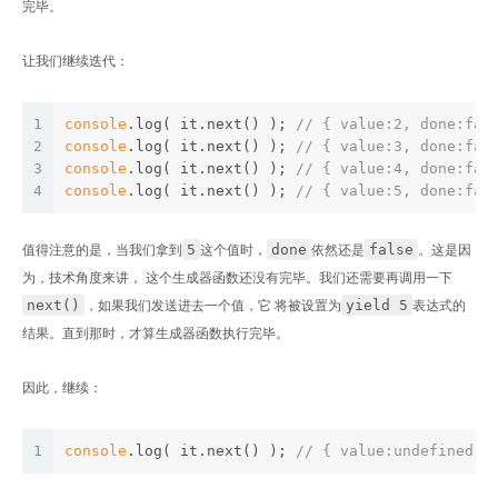
完毕。
让我们继续迭代：
1
console
.log( it.next() ); 
// { value:2, done:fal
2
console
.log( it.next() ); 
// { value:3, done:fal
3
console
.log( it.next() ); 
// { value:4, done:fal
4
console
.log( it.next() ); 
// { value:5, done:fal
5
done
false
值得注意的是，当我们拿到
这个值时，
依然还是
。这是因
为，技术角度来讲， 这个生成器函数还没有完毕。我们还需要再调用一下
next()
yield 5
，如果我们发送进去一个值，它 将被设置为
表达式的
结果。直到那时，才算生成器函数执行完毕。
因此，继续：
1
console
.log( it.next() ); 
// { value:undefined, 