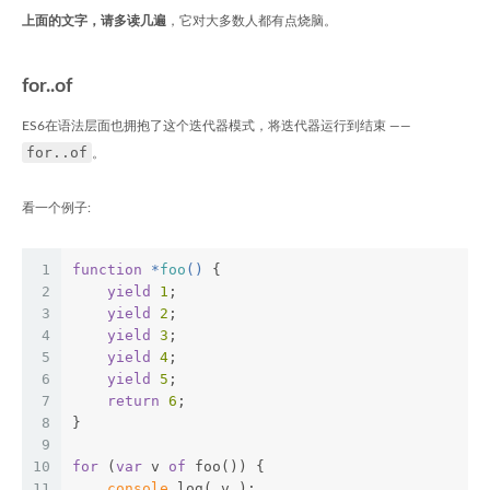
上面的文字，请多读几遍
，它对大多数人都有点烧脑。
for..of
ES6在语法层面也拥抱了这个迭代器模式，将迭代器运行到结束 ——
for..of
。
看一个例子:
1
function
 *
foo
(
) 
{
2
yield
1
;
3
yield
2
;
4
yield
3
;
5
yield
4
;
6
yield
5
;
7
return
6
;
8
}
9
10
for
 (
var
 v 
of
 foo()) {
11
console
.log( v );