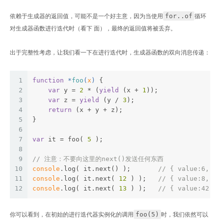
for..of
依赖于生成器的返回值，可能不是一个好主意，因为当使用
循环
对生成器函数进行迭代时（看下 面），最终的返回值将被丢弃。
出于完整性考虑，让我们看一下在进行迭代时，生成器函数的双向消息传递：
1
function
 *
foo
(
x
) 
{
2
var
 y = 
2
 * (
yield
 (x + 
1
));
3
var
 z = 
yield
 (y / 
3
);
4
return
 (x + y + z);
5
}
6
7
var
 it = foo( 
5
 );
8
9
// 注意：不要向这里的next()发送任何东西
10
console
.log( it.next() );       
// { value:6, d
11
console
.log( it.next( 
12
 ) );   
// { value:8, d
12
console
.log( it.next( 
13
 ) );   
// { value:42, 
foo(5)
你可以看到，在初始的进行迭代器实例化的调用
时，我们依然可以