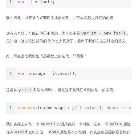
1
var
 it = foo();
噢！因此，以普通方式调用生成器函数，并不会实际执行它的内容。
var it = new foo()
这有点奇怪，可能让你忍不住想，为什么不是
。
鬼知道！这些语法背后的 为什么太复杂了，超出了我们在这里讨论的范文。
好，现在启动我们生成器函数上的迭代，只需要：
1
var
 message = it.next();
yield 1
这会从
语句得到1，但是这不是我们拿到的唯一的东西。
1
console
.log(message); 
// { value:1, done:false }
next()
value
我们实际上从每一个
的调用得到一个对象，它有一个
属性
yield
done
保存
发出的值，
属性是布尔型的，代表生成器函数是否执行