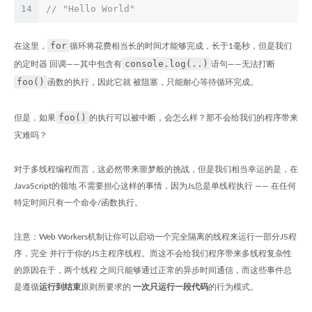
14
// "Hello World"
for
在这里，
循环将花费相当长的时间才能够完成，长于1毫秒，但是我们
console.log(..)
的定时器 回调——其中包含有
语句——无法打断
foo()
函数的执行，因此它就 被阻塞，只能耐心等待循环完成。
foo()
但是，如果
的执行可以被中断，会怎么样？那不会给我们的程序带来
灾难吗？
对于多线程编程而言，这必然带来噩梦般的挑战，但是我们相当幸运的是，在
JavaScript的领地 不需要担心这样的事情，因为Js总是单线程执行 —— 在任何
特定时间只有一个命令/函数执行。
注意：Web Workers机制让你可以启动一个完全隔离的线程来运行一部分JS程
序，完全 并行于你的JS主程序线程。而这不会给我们程序带来多线程复杂性
的原因在于，两个线程 之间只能够通过正常的异步时间通信，而这些事件总
是遵循
运行到结束
原则所要求的
一次只运行一段代码
的行为模式。