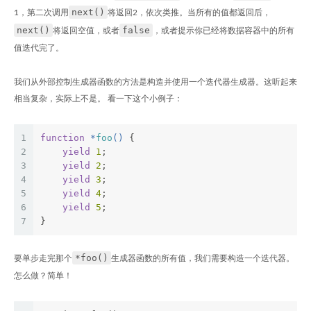
next()
1，第二次调用
将返回2，依次类推。当所有的值都返回后，
next()
false
将返回空值，或者
，或者提示你已经将数据容器中的所有
值迭代完了。
我们从外部控制生成器函数的方法是构造并使用一个迭代器生成器。这听起来
相当复杂，实际上不是。 看一下这个小例子：
1
function
 *
foo
(
) 
{
2
yield
1
;
3
yield
2
;
4
yield
3
;
5
yield
4
;
6
yield
5
;
7
}
*foo()
要单步走完那个
生成器函数的所有值，我们需要构造一个迭代器。
怎么做？简单！