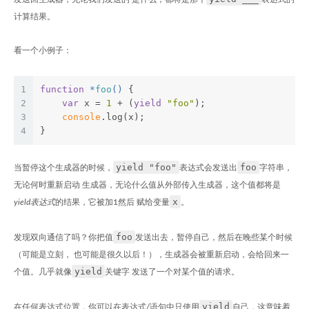
计算结果。
看一个小例子：
1
function
 *
foo
(
) 
{
2
var
 x = 
1
 + (
yield
"foo"
);
3
console
.log(x);
4
}
yield "foo"
foo
当暂停这个生成器的时候，
表达式会发送出
字符串，
无论何时重新启动 生成器，无论什么值从外部传入生成器，这个值都将是
x
yield表达式
的结果，它被加1然后 赋给变量
。
foo
发现双向通信了吗？你把值
发送出去，暂停自己，然后在晚些某个时候
（可能是立刻， 也可能是很久以后！），生成器会被重新启动，会给回来一
yield
个值。几乎就像
关键字 发送了一个对某个值的请求。
yield
在任何表达式位置，你可以在表达式/语句中只使用
自己，这意味着