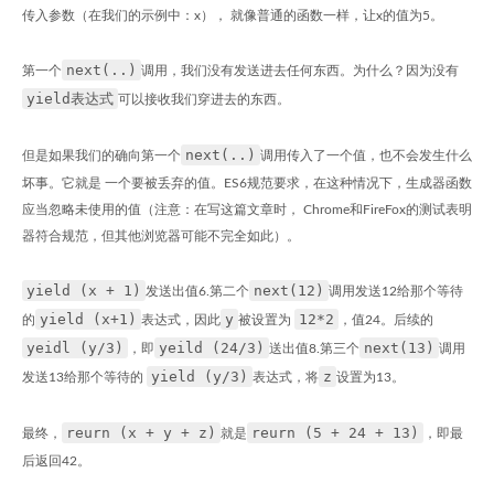
传入参数（在我们的示例中：x）， 就像普通的函数一样，让x的值为5。
next(..)
第一个
调用，我们没有发送进去任何东西。为什么？因为没有
yield表达式
可以接收我们穿进去的东西。
next(..)
但是如果我们的确向第一个
调用传入了一个值，也不会发生什么
坏事。它就是 一个要被丢弃的值。ES6规范要求，在这种情况下，生成器函数
应当忽略未使用的值（注意：在写这篇文章时， Chrome和FireFox的测试表明
器符合规范，但其他浏览器可能不完全如此）。
yield (x + 1)
next(12)
发送出值6.第二个
调用发送12给那个等待
yield (x+1)
y
12*2
的
表达式，因此
被设置为
，值24。后续的
yeidl (y/3)
yeild (24/3)
next(13)
，即
送出值8.第三个
调用
yield (y/3)
z
发送13给那个等待的
表达式，将
设置为13。
reurn (x + y + z)
reurn (5 + 24 + 13)
最终，
就是
，即最
后返回42。