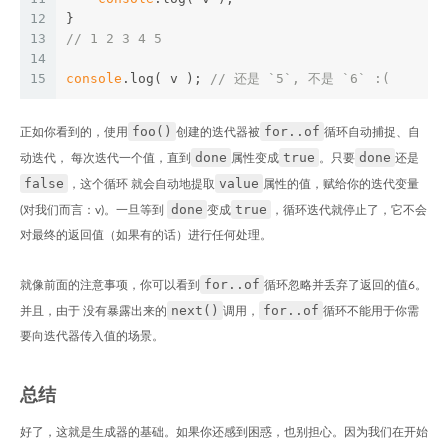
12
}
13
// 1 2 3 4 5
14
15
console
.log( v ); 
// 还是 `5`, 不是 `6` :(
foo()
for..of
正如你看到的，使用
创建的迭代器被
循环自动捕捉、自
done
true
done
动迭代， 每次迭代一个值，直到
属性变成
。只要
还是
false
value
，这个循环 就会自动地提取
属性的值，赋给你的迭代变量
done
true
(对我们而言：v)。一旦等到
变成
，循环迭代就停止了，它不会
对最终的返回值（如果有的话）进行任何处理。
for..of
就像前面的注意事项，你可以看到
循环忽略并丢弃了返回的值6。
next()
for..of
并且，由于 没有暴露出来的
调用，
循环不能用于你需
要向迭代器传入值的场景。
总结
好了，这就是生成器的基础。如果你还感到困惑，也别担心。因为我们在开始