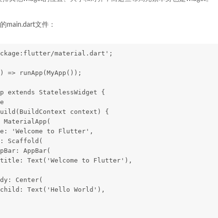
ain.dart文件：
ckage:flutter/material.dart';
) => runApp(MyApp());
p extends StatelessWidget {
e
uild(BuildContext context) {
 MaterialApp(
e: 'Welcome to Flutter',
: Scaffold(
pBar: AppBar(
title: Text('Welcome to Flutter'),
dy: Center(
child: Text('Hello World'),