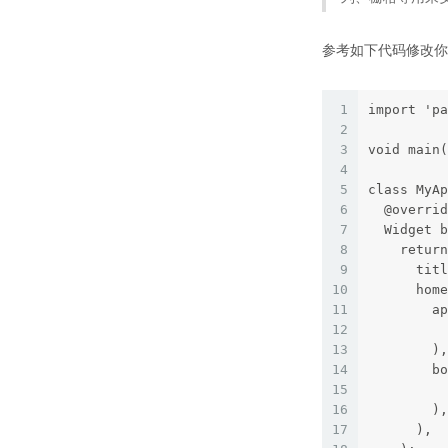
参考如下代码修改你的m
1
import 'pa
2
3
void main(
4
5
class MyAp
6
  @overrid
7
  Widget b
8
    return
9
      titl
10
      home
11
        ap
12
          
13
        ),
14
        bo
15
          
16
        ),
17
      ),