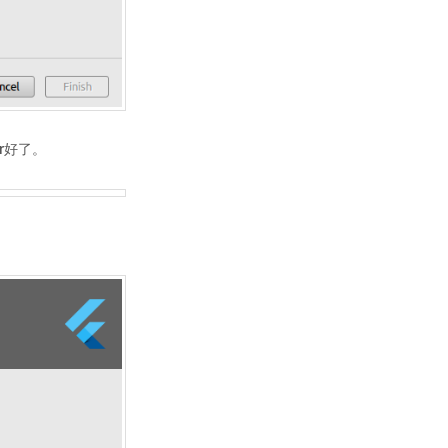
r
好了。