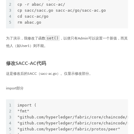
2
cp -r abac/ sacc-ac/
3
cp sacc/sacc.go sacc-ac/go/sacc-ac.go
4
cd sacc-ac/go
5
rm abac.go
set()
为了演示，我修改了函数
，以便只有Admin可以设置一个新值，而其
他人（如User1）则不能。
修改SACC-AC代码
这是修改后的SACC（sacc-ac.go）。仅显示修改部分。
import部分
1
import (
2
"fmt"
3
"github.com/hyperledger/fabric/core/chaincode/sh
4
"github.com/hyperledger/fabric/core/chaincode/sh
5
"github.com/hyperledger/fabric/protos/peer"