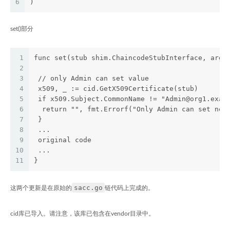
6
)
set()部分
1
func set(stub shim.ChaincodeStubInterface, args
2
3
 // only Admin can set value
4
 x509, _ := cid.GetX509Certificate(stub)
5
 if x509.Subject.CommonName != "Admin@org1.exam
6
  return "", fmt.Errorf("Only Admin can set new
7
 }
8
 ...
9
 original code
10
 ...
11
}
sacc.go
这两个更新是在原始的
链代码上完成的。
cid库已导入。请注意，该库已包含在vendor目录中。