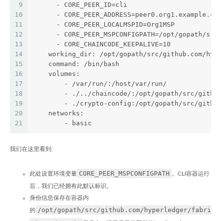
9
      - CORE_PEER_ID=cli
10
      - CORE_PEER_ADDRESS=peer0.org1.example.co
11
      - CORE_PEER_LOCALMSPID=Org1MSP
12
      - CORE_PEER_MSPCONFIGPATH=/opt/gopath/src
13
      - CORE_CHAINCODE_KEEPALIVE=10
14
    working_dir: /opt/gopath/src/github.com/hyp
15
    command: /bin/bash
16
    volumes:
17
        - /var/run/:/host/var/run/
18
        - ./../chaincode/:/opt/gopath/src/githu
19
        - ./crypto-config:/opt/gopath/src/githu
20
    networks:
21
        - basic
我们在这里看到:
CORE_PEER_MSPCONFIGPATH
此处设置环境变量
。CLI容器运行
后，我们已经拥有此默认标识。
身份信息保存在容器内
/opt/gopath/src/github.com/hyperledger/fabri
的