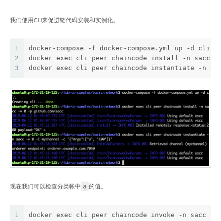
我们使用CLI来促进链代码安装和实例化。
1
docker-compose -f docker-compose.yml up -d cli
2
docker exec cli peer chaincode install -n sacc -
3
docker exec cli peer chaincode instantiate -n sa
a
现在我们可以检查分类帐中
的值。
1
docker exec cli peer chaincode invoke -n sacc -C