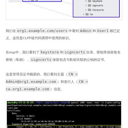
org1.example.com/users
Admin
User1
我们在
中看到
和
都已定
义。这些是CLI中链代码调用中使用的标识。
keystore
signcerts
在msp中，我们看到了
和
目录。密钥库保留签名
signcerts
密钥（私钥），
保留包含与私钥关联的公钥的证书。
CN =
这是管理员证书截获的。我们看到主题（
Admin@org1.example.com
CN =
）和发行人（
ca.org1.example.com
）信息。