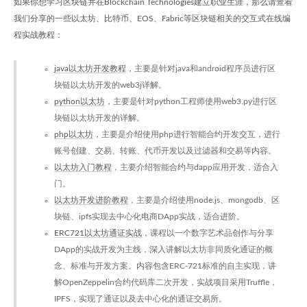
如果你想学习区块链并在Blockchain Technologies建立职业生涯，那么请查看
我们分享的一些以太坊、比特币、EOS、Fabric等区块链相关的交互式在线编
程实战教程：
java以太坊开发教程
，主要是针对java和android程序员进行区
块链以太坊开发的web3j详解。
python以太坊
，主要是针对python工程师使用web3.py进行区
块链以太坊开发的详解。
php以太坊
，主要是介绍使用php进行智能合约开发交互，进行
账号创建、交易、转账、代币开发以及过滤器和交易等内容。
以太坊入门教程
，主要介绍智能合约与dapp应用开发，适合入
门。
以太坊开发进阶教程
，主要是介绍使用node.js、mongodb、区
块链、ipfs实现去中心化电商DApp实战，适合进阶。
ERC721以太坊通证实战
，课程以一个数字艺术品创作与分享
DApp的实战开发为主线，深入讲解以太坊非同质化通证的概
念、标准与开发方案。内容包含ERC-721标准的自主实现，讲
解OpenZeppelin合约代码库二次开发，实战项目采用Truffle，
IPFS，实现了通证以及去中心化的通证交易所。