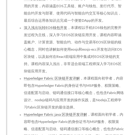
用的开发，内容涵盖EOS工具链、账户与钱包、发行代币、智
能合约开发与部署、使用代码与智能合约交互等核心知识点，
最后综合运用各知识点完成一个便签DApp的开发。
深入浅出玩转EOS钱包开发
，本课程以手机EOS钱包的完整开
发过程为主线，深入学习EOS区块链应用开发，课程内容即涵
盖账户、计算资源、智能合约、动作与交易等EOS区块链的核
心概念，同时也讲解如何使用eosjs和eosjs-ecc开发包访问EOS
区块链，以及如何在React前端应用中集成对EOS区块链的支
持。课程内容深入浅出，非常适合前端工程师深入学习EOS区
块链应用开发。
Hyperledger Fabric 区块链开发详解
，本课程面向初学者，内容
即包含Hyperledger Fabric的身份证书与MSP服务、权限策略、
信道配置与启动、链码通信接口等核心概念，也包含Fabric网络
设计、nodejs链码与应用开发的操作实践，是Nodejs工程师学
习Fabric区块链开发的最佳选择。
Hyperledger Fabric java 区块链开发详解
，课程面向初学者，内
容即包含Hyperledger Fabric的身份证书与MSP服务、权限策
略、信道配置与启动、链码通信接口等核心概念，也包含Fabric