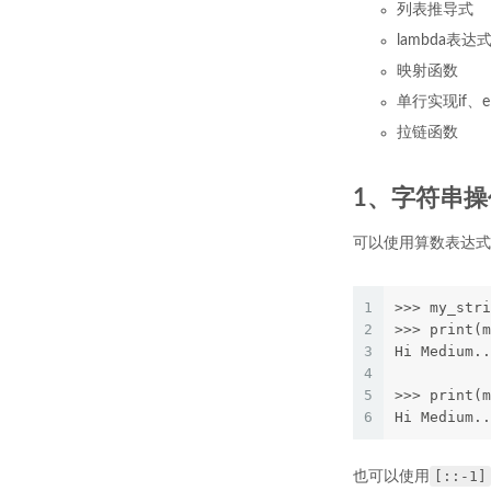
列表推导式
lambda表达
映射函数
单行实现if、el
拉链函数
1、字符串操
可以使用算数表达式来
1
>>> my_stri
2
>>> print(m
3
Hi Medium..
4
5
>>> print(m
6
Hi Medium..
[::-1]
也可以使用