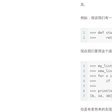
高。
例如，假设我们有一
1
>>> def stu
2
>>>     ret
现在我们要用这个函
1
>>> my_list
2
>>> new_lis
3
>>> for x i
4
>>>     if 
5
>>>        
6
>>> print(n
7
[6, 14, 30]
但是有更简单的实现