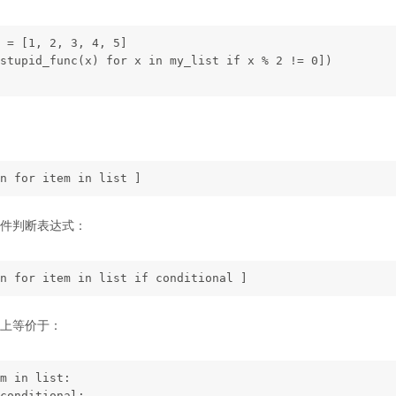
 = [1, 2, 3, 4, 5]
stupid_func(x) for x in my_list if x % 2 != 0])
n for item in list ]
件判断表达式：
n for item in list if conditional ]
上等价于：
m in list:
conditional: