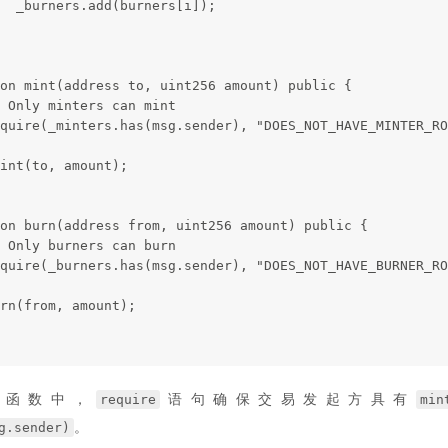
  _burners.add(burners[i]);
on mint(address to, uint256 amount) public {
 Only minters can mint
quire(_minters.has(msg.sender), "DOES_NOT_HAVE_MINTER_RO
int(to, amount);
on burn(address from, uint256 amount) public {
 Only burners can burn
quire(_burners.has(msg.sender), "DOES_NOT_HAVE_BURNER_RO
rn(from, amount);
require
min
函数中，
语句确保交易发起方具有
g.sender)
。