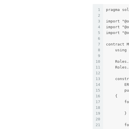
1
pragma sol
2
3
import "@o
4
import "@o
5
import "@o
6
7
contract M
8
    using 
9
10
    Roles.
11
    Roles.
12
13
    constr
14
        ER
15
        pu
16
    {
17
        fo
18
          
19
        }
20
21
        fo