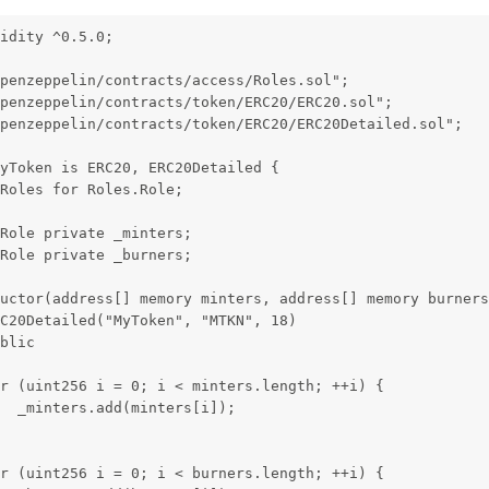
idity ^0.5.0;
penzeppelin/contracts/access/Roles.sol";
penzeppelin/contracts/token/ERC20/ERC20.sol";
penzeppelin/contracts/token/ERC20/ERC20Detailed.sol";
yToken is ERC20, ERC20Detailed {
Roles for Roles.Role;
Role private _minters;
Role private _burners;
uctor(address[] memory minters, address[] memory burners
C20Detailed("MyToken", "MTKN", 18)
blic
r (uint256 i = 0; i < minters.length; ++i) {
  _minters.add(minters[i]);
r (uint256 i = 0; i < burners.length; ++i) {