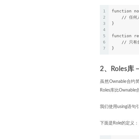
1
function no
2
    // 任
3
}
4
5
function re
6
    // 
7
}
2、Roles库
虽然Ownable合
Roles库比Owna
我们使用using语句
下面是Role的定义：