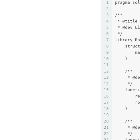
1
pragma sol
2
3
/**
4
 * @title 
5
 * @dev Li
6
 */
7
library Ro
8
    struct
9
        ma
10
    }
11
12
    /**
13
     * @de
14
     */
15
    functi
16
        re
17
        ro
18
    }
19
20
    /**
21
     * @de
22
     */
23
    functi