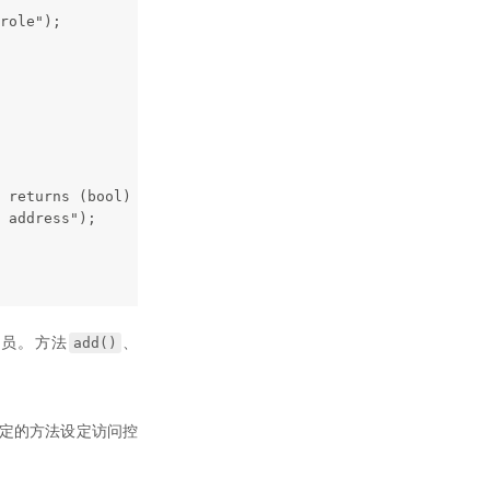
role");
 returns (bool) {
 address");
add()
成员。方法
、
特定的方法设定访问控