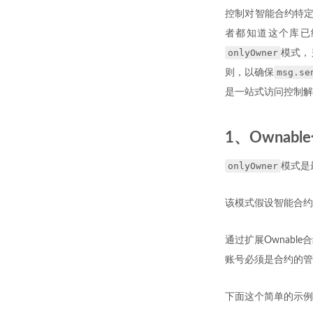
控制对智能合约特定方
者都知道这个库已
onlyOwner
模式，另
msg.se
则，以确保
是一站式访问控制解
1、Ownab
onlyOwner
模式是
该模式假设智能合约
通过扩展Ownabl
账号必须是合约的管
下面这个简单的示例展示了