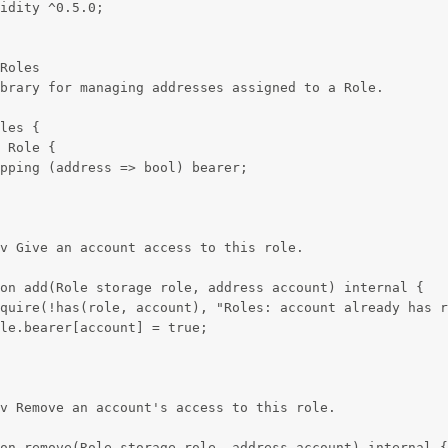
idity ^0.5.0;
Roles
brary for managing addresses assigned to a Role.
les {
 Role {
pping (address => bool) bearer;
v Give an account access to this role.
on add(Role storage role, address account) internal {
quire(!has(role, account), "Roles: account already has r
le.bearer[account] = true;
v Remove an account's access to this role.
on remove(Role storage role, address account) internal {