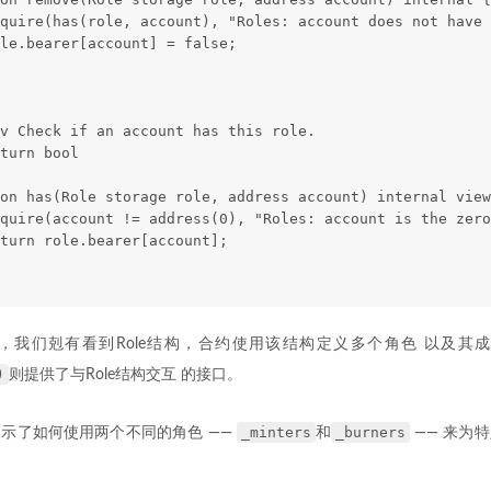
quire(has(role, account), "Roles: account does not have 
le.bearer[account] = false;
v Check if an account has this role.
turn bool
on has(Role storage role, address account) internal view
equire(account != address(0), "Roles: account is the zero
turn role.bearer[account];
，我们剋有看到Role结构，合约使用该结构定义多个角色 以及其
)
则提供了与Role结构交互 的接口。
_minters
_burners
示了如何使用两个不同的角色 ——
和
—— 来为