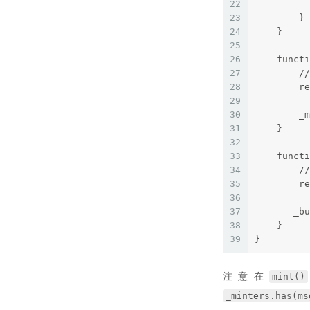
22
          
23
        }
24
    }
25
26
    functi
27
        //
28
        re
29
30
        _m
31
    }
32
33
    functi
34
        //
35
        re
36
37
       _bu
38
    }
39
}
mint()
注意在
_minters.has(ms